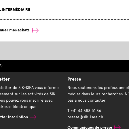
L INTERMÉDIAIRE
nuer mes achats
A)
etter
Presse
letter de SIK-ISEA vous informe
Nous soutenons les professionnel
rement sur les activités de SIK-
médias dans leurs recherches. N’
ous pouvez vous inscrire avec
pas à nous contacter.
dresse électronique.
T +41 44 388 51 36
ter inscription
presse@sik-isea.ch
Communiqués de presse