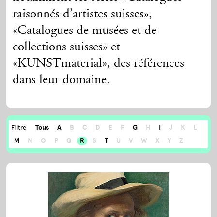
raisonnés d’artistes suisses»,
«Catalogues de musées et de
collections suisses» et
«KUNSTmaterial», des références
dans leur domaine.
Tous
A
B
C
D
E
F
G
H
I
J
K
L
Filtre
M
N
O
P
Q
R
S
T
U
V
W
X
Y
Z