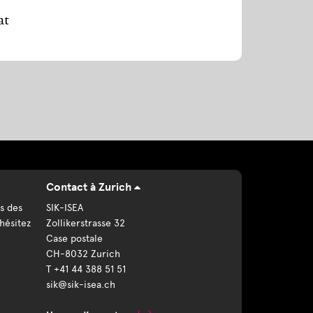
at
Contact à Zurich
s des
SIK-ISEA
hésitez
Zollikerstrasse 32
Case postale
CH-8032 Zurich
T +41 44 388 51 51
sik@sik-isea.ch