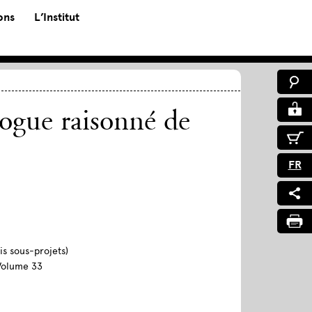
ons
L’Institut
logue raisonné de
FR
is sous-projets)
 Volume 33