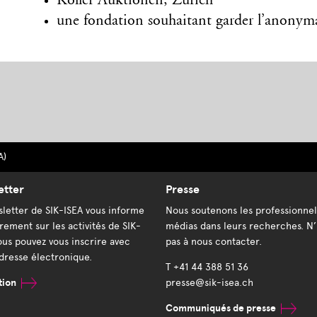
Koller Auktionen, Zurich
une fondation souhaitant garder l
’
anonym
A)
etter
Presse
letter de SIK-ISEA vous informe
Nous soutenons les professionnel
rement sur les activités de SIK-
médias dans leurs recherches. N’
ous pouvez vous inscrire avec
pas à nous contacter.
dresse électronique.
T +41 44 388 51 36
tion
presse@sik-isea.ch
Communiqués de presse