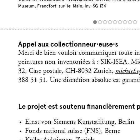
Museum, Francfort-sur-le-Main, inv. SG 134
Appel aux collectionneur·euse·s
Merci de bien vouloir communiquer toute in
peintures non inventoriées à : SIK-ISEA, Mich
32, Case postale, CH-8032 Zurich,
michael.e
388 51 51. Une discrétion absolue est garant
Le projet est soutenu financièrement p
Ernst von Siemens Kunststiftung, Berlin
Fonds national suisse (FNS), Berne