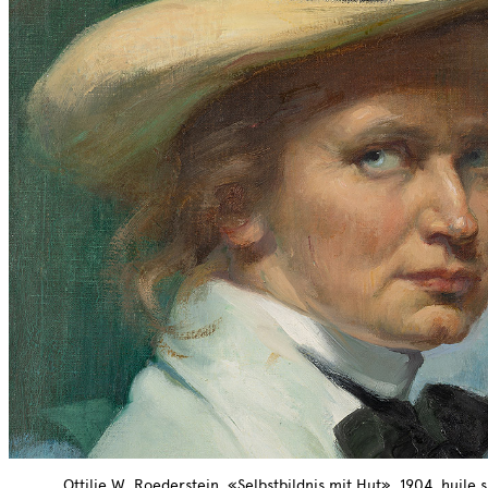
Ottilie W. Roederstein, «Selbstbildnis mit Hut», 1904, huile su