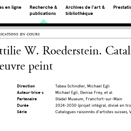
s en ligne
Recherche &
Archives de l'art &
Prestati
publications
bibliothèque
ications en cours
tilie W. Roederstein. Cata
œuvre peint
Direction
Tabea Schindler, Michael Egli
Auteur·trice·s
Michael Egli, Denise Frey, et al.
Partenaire
Städel Museum, Francfort-sur-Main
Durée
2024-2030 (projet intégral, divisé en tro
Série
Catalogues raisonnés d’artistes suisses,