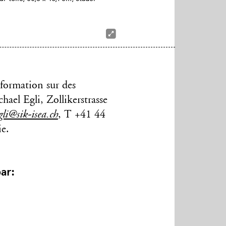
formation sur des
ael Egli, Zollikerstrasse
gli@sik-isea.ch
, T +41 44
ie.
ar: