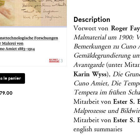
Description
Roger Fay
Vorwort von
Malmaterial um 1900: Vi
Bemerkungen zu Cuno Am
Gemäldegrundierung u
Avantgarde
(unter Mita
Karin Wyss
),
Die Grund
Cuno Amiet, Die Tempe
Tempera im frühen Sch
79.00
Ester S. 
Mitarbeit von
Malprozesse und Bildwir
Ester S. 
Mitarbeit von
english summaries