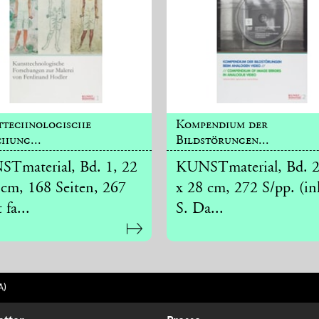
ttechnologische
Kompendium der
hung...
Bildstörungen...
Tmaterial, Bd. 1, 22
KUNSTmaterial, Bd. 2
 cm, 168 Seiten, 267
x 28 cm, 272 S/pp. (in
 fa...
S. Da...
A)