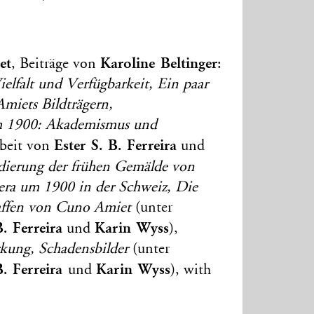
et
Karoline Beltinger
, Beiträge von
:
elfalt und Verfügbarkeit, Ein paar
iets Bildträgern,
m 1900: Akademismus und
Ester S. B. Ferreira
rbeit von
und
ierung der frühen Gemälde von
ra um 1900 in der Schweiz, Die
affen von Cuno Amiet
(unter
B. Ferreira
Karin Wyss
und
),
kung, Schadensbilder
(unter
B. Ferreira
Karin Wyss
und
), with