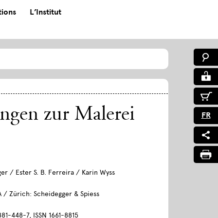
tions
L’Institut
ngen zur Malerei
FR
ger / Ester S. B. Ferreira / Karin Wyss
A / Zürich: Scheidegger & Spiess
81-448-7, ISSN 1661-8815