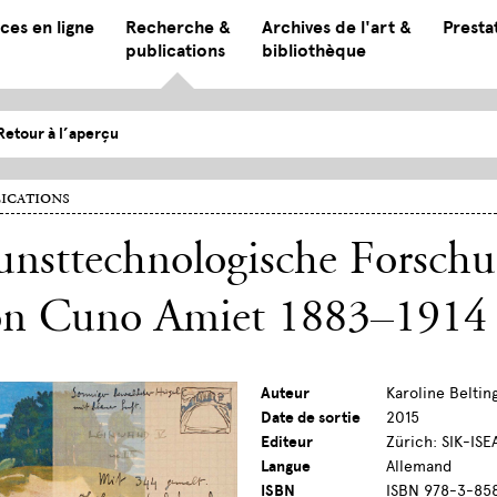
ces en ligne
Recherche &
Archives de l'art &
Presta
publications
bibliothèque
Retour à l’aperçu
ications
nsttechnologische Forschu
on Cuno Amiet 1883–1914
Auteur
Karoline Beltin
Date de sortie
2015
Editeur
Zürich: SIK-ISE
Langue
Allemand
ISBN
ISBN 978-3-858