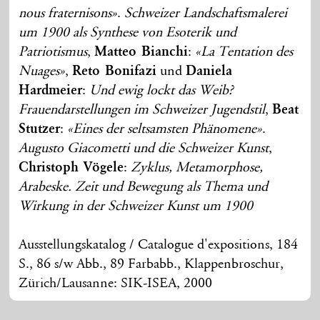
nous fraternisons»
.
Schweizer Landschaftsmalerei
um 1900 als Synthese von Esoterik und
Patriotismus
,
Matteo Bianchi
:
«La Tentation des
Nuages»
,
Reto Bonifazi
und
Daniela
Hardmeier
:
Und ewig lockt das Weib?
Frauendarstellungen im Schweizer Jugendstil
,
Beat
Stutzer
:
«Eines der seltsamsten Phänomene»
.
Augusto Giacometti und die Schweizer Kunst
,
Christoph Vögele
:
Zyklus, Metamorphose,
Arabeske. Zeit und Bewegung als Thema und
Wirkung in der Schweizer Kunst um 1900
Ausstellungskatalog / Catalogue d'expositions, 184
S., 86 s/w Abb., 89 Farbabb., Klappenbroschur,
Zürich/Lausanne: SIK-ISEA, 2000