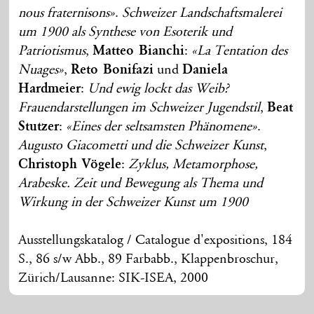
nous fraternisons»
.
Schweizer Landschaftsmalerei
um 1900 als Synthese von Esoterik und
Patriotismus
,
Matteo Bianchi
:
«La Tentation des
Nuages»
,
Reto Bonifazi
und
Daniela
Hardmeier
:
Und ewig lockt das Weib?
Frauendarstellungen im Schweizer Jugendstil
,
Beat
Stutzer
:
«Eines der seltsamsten Phänomene»
.
Augusto Giacometti und die Schweizer Kunst
,
Christoph Vögele
:
Zyklus, Metamorphose,
Arabeske. Zeit und Bewegung als Thema und
Wirkung in der Schweizer Kunst um 1900
Ausstellungskatalog / Catalogue d'expositions, 184
S., 86 s/w Abb., 89 Farbabb., Klappenbroschur,
Zürich/Lausanne: SIK-ISEA, 2000