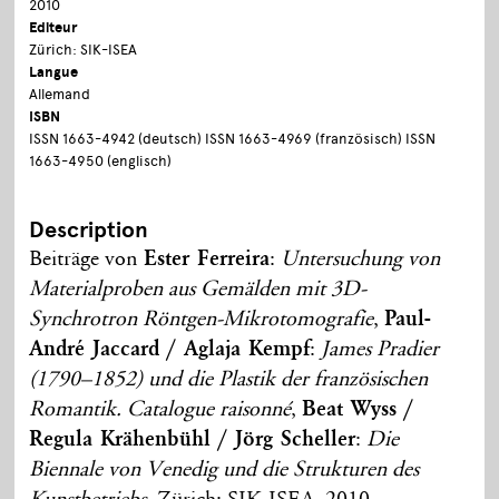
2010
Editeur
Zürich: SIK-ISEA
Langue
Allemand
ISBN
ISSN 1663-4942 (deutsch) ISSN 1663-4969 (französisch) ISSN
1663-4950 (englisch)
Description
Beiträge von
Ester Ferreira
:
Untersuchung von
Materialproben aus Gemälden mit 3D-
Synchrotron Röntgen-Mikrotomografie
,
Paul-
André Jaccard / Aglaja Kempf
:
James Pradier
(1790–1852) und die Plastik der französischen
Romantik. Catalogue raisonné
,
Beat Wyss /
Regula Krähenbühl / Jörg Scheller
:
Die
Biennale von Venedig und die Strukturen des