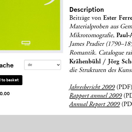
Description
Ester Ferre
Beiträge von
Materialproben aus Ge
Paul-
Mikrotomografie
,
James Pradier (1790–185
Romantik. Catalogue ra
Krähenbühl / Jörg Sche
ache
die Strukturen des Kuns
Jahresbericht 2009
(PDF
0.00
Rapport annuel 2009
(P
Annual Report 2009
(PD