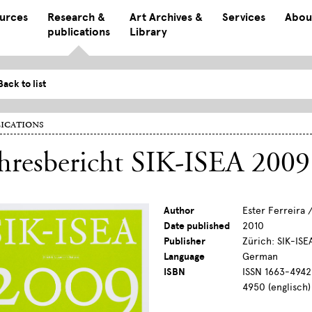
ources
Research &
Art Archives &
Services
Abou
publications
Library
Back to list
ications
hresbericht SIK-ISEA 2009
Author
Ester Ferreira 
Date published
2010
Publisher
Zürich: SIK-ISE
Language
German
ISBN
ISSN 1663-4942 
4950 (englisch)