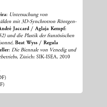
ira
:
Untersuchung von
mälden mit 3D-Synchrotron Röntgen-
André Jaccard / Aglaja Kempf
:
2) und die Plastik der französischen
Beat Wyss / Regula
isonné
,
ller
:
Die Biennale von Venedig und
tbetriebs,
Zürich: SIK-ISEA, 2010
)
DF)
F)