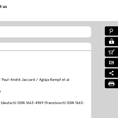
t us
EN
/ Paul-André Jaccard / Aglaja Kempf et al.
A
(deutsch) ISSN 1663-4969 (französisch) ISSN 1663-