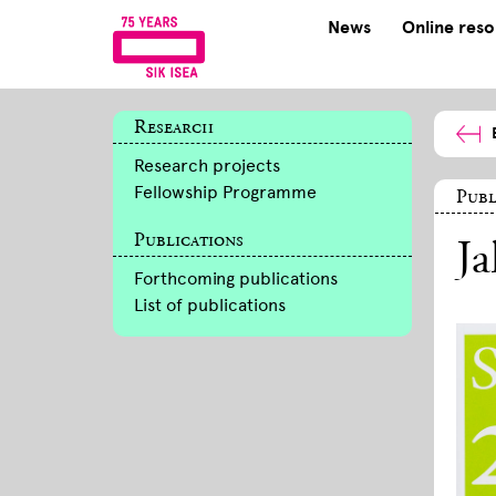
News
Online res
Research
Research projects
Fellowship Programme
Publ
Publications
Ja
Forthcoming publications
List of publications