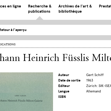
ces en ligne
Recherche &
Archives de l'art &
Presta
publications
bibliothèque
Retour à l’aperçu
ications
hann Heinrich Füsslis Milt
Auteur
Gert Schiff
Date de sortie
1963
Editeur
Zürich: SIK-ISE
Langue
Allemand
ISBN