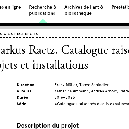
s en ligne
Recherche &
Archives de l'art &
Prestati
publications
bibliothèque
ets de recherche
rkus Raetz. Catalogue rais
jets et installations
Direction
Franz Müller, Tabea Schindler
Auteurs
Katharina Ammann, Andrea Arnold, Patric
Durée
2016–2023
Série
«Catalogues raisonnés d’artistes suisse
Description du projet