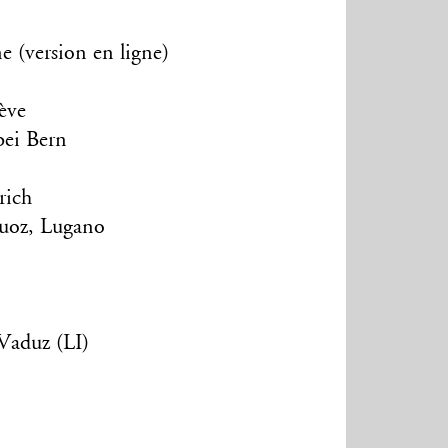
e (version en ligne)
ève
bei Bern
rich
Zuoz, Lugano
Vaduz (LI)