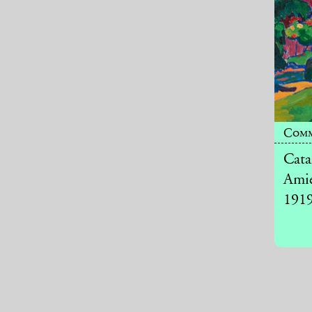
Comm
Cata
Amie
191