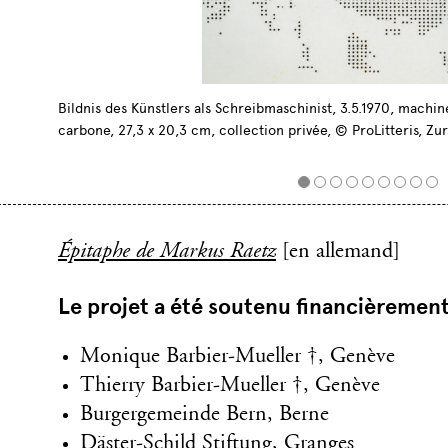
Bildnis des Künstlers als Schreibmaschinist, 3.5.1970, machin
carbone, 27,3 x 20,3 cm, collection privée, © ProLitteris, Zu
Épitaphe de Markus Raetz
[en allemand]
Le projet a été soutenu financièrement
Monique Barbier-Mueller †, Genève
Thierry Barbier-Mueller †, Genève
Burgergemeinde Bern, Berne
Däster-Schild Stiftung, Granges