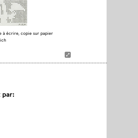
e à écrire, copie sur papier
rich
 par: