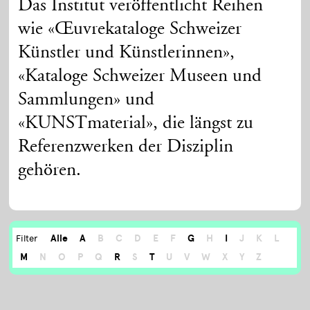
Das Institut veröffentlicht Reihen
wie «Œuvrekataloge Schweizer
Künstler und Künstlerinnen»,
«Kataloge Schweizer Museen und
Sammlungen» und
«KUNSTmaterial», die längst zu
Referenzwerken der Disziplin
gehören.
Alle
A
B
C
D
E
F
G
H
I
J
K
L
Filter
M
N
O
P
Q
R
S
T
U
V
W
X
Y
Z