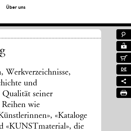
Über uns
ng
DE
a, Werkverzeichnisse,
chichte und
Qualität seiner
t Reihen wie
Künstlerinnen», «Kataloge
d «KUNSTmaterial», die