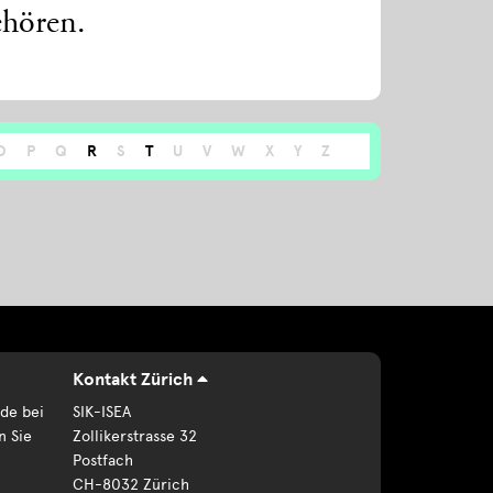
ehören.
O
P
Q
R
S
T
U
V
W
X
Y
Z
Kontakt Zürich
de bei
SIK-ISEA
n Sie
Zollikerstrasse 32
Postfach
CH-8032 Zürich