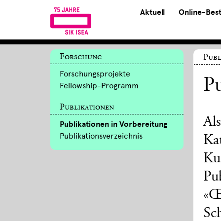
Aktuell
Online-Bes
Forschung
Publ
Forschungsprojekte
Pu
Fellowship-Programm
Publikationen
Al
Publikationen in Vorbereitung
Publikationsverzeichnis
Ka
Ku
Pub
«Œ
Sc