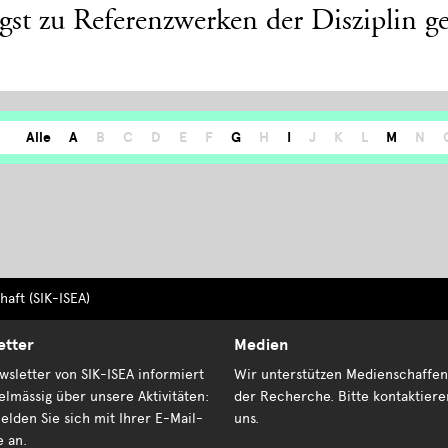
ngst zu Referenzwerken der Disziplin g
Alle
A
B
C
D
E
F
G
H
I
J
K
L
M
N
aft (SIK-ISEA)
etter
Medien
sletter von SIK-ISEA informiert
Wir unterstützen Medienschaffen
elmässig über unsere Aktivitäten:
der Recherche. Bitte kontaktiere
elden Sie sich mit Ihrer E-Mail-
uns.
e an.