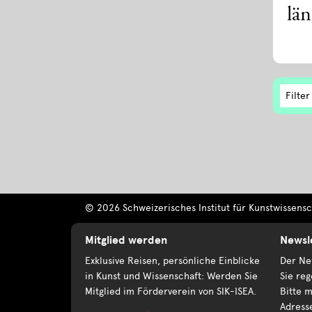
lä
Filter
© 2026 Schweizerisches Institut für Kunstwissensch
Mitglied werden
Newsl
Exklusive Reisen, persönliche Einblicke
Der New
in Kunst und Wissenschaft: Werden Sie
Sie reg
Mitglied im Förderverein von SIK-ISEA.
Bitte m
Adress