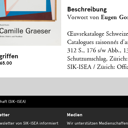
Beschreibung
Eugen Go
Vorwort von
Œuvrekataloge Schweize
Catalogues raisonnés d'ar
312 S., 176 s/w Abb., 1
griffen
Schutzumschlag, Zürich:
65.00
SIK-ISEA / Zürich: Offi
aft (SIK-ISEA)
etter
Medien
sletter von SIK-ISEA informiert
Wir unterstützen Medienschaffen