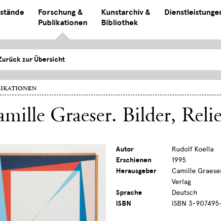
stände
Forschung &
Kunstarchiv &
Dienstleistunge
Publikationen
Bibliothek
Zurück zur Übersicht
ikationen
mille Graeser. Bilder, Reli
Autor
Rudolf Koella
Erschienen
1995
Herausgeber
Camille Graeser
Verlag
Sprache
Deutsch
ISBN
ISBN 3-907495