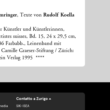
mringer
Rudolf Koella
, Texte von
r Künstler und Künstlerinnen,
tistes suisses, Bd. 15, 24 x 29,5 cm,
36 Farbabb., Leinenband mit
 Camille Graeser-Stiftung / Zürich:
zin Verlag 1995 ****
Contatto a Zurigo
media
SIK-ISEA