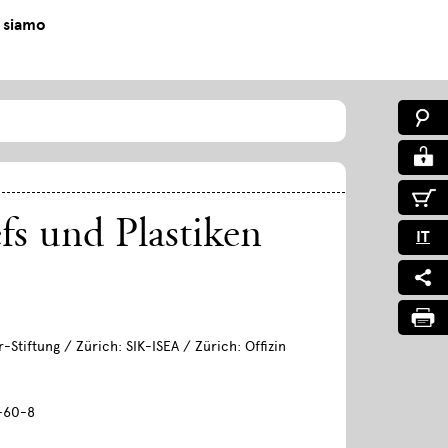
 siamo
efs und Plastiken
IT
-Stiftung / Zürich: SIK-ISEA / Zürich: Offizin
-60-8