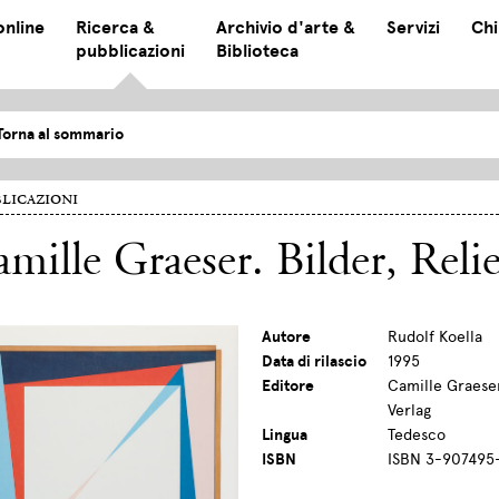
online
Ricerca &
Archivio d'arte &
Servizi
Chi
pubblicazioni
Biblioteca
Torna al sommario
licazioni
mille Graeser. Bilder, Reli
Autore
Rudolf Koella
Data di rilascio
1995
Editore
Camille Graeser
Verlag
Lingua
Tedesco
ISBN
ISBN 3-907495