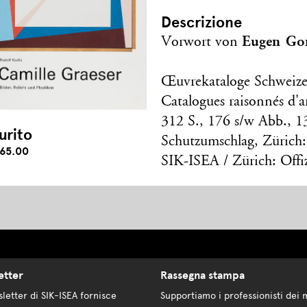
Descrizione
Eugen Go
Vorwort von
Œuvrekataloge Schweize
Catalogues raisonnés d'ar
312 S., 176 s/w Abb., 1
urito
Schutzumschlag, Zürich:
65.00
SIK-ISEA / Zürich: Offi
etter
Rassegna stampa
letter di SIK-ISEA fornisce
Supportiamo i professionisti dei 