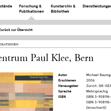
stände
Forschung &
Kunstarchiv &
Dienstleistunge
Publikationen
Bibliothek
Zurück zur Übersicht
ikationen
entrum Paul Klee, Bern
Autor
Michael Baumg
Erschienen
2006
Herausgeber
Zürich: SIK-ISE
Sprache
Mehrsprachig
ISBN
ISBN 3-908196-
ISBN 3-908196-
[broschiert])