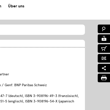
n
Über uns
DE
artner
A / Genf: BNP Paribas Schweiz
47-7 (deutsch), ISBN 3-908196-49-3 (französisch),
51-5 (englisch), ISBN 3-908196-54-X (japanisch