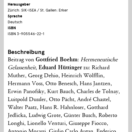
Herausgeber
Zürich: SIK-ISEA / St. Gallen: Erker
Sprache
Deutsch
ISBN
ISBN 3-905546-22-1
Beschreibung
Beitrag von
Gottfried Boehm
:
Hermeneutische
Gelassenheit
,
Eduard Hüttinger
zu: Richard
Muther, Georg Dehio, Heinrich Wölfflin,
Hermann Voss, Otto Benesch, Hans Jantzen,
Erwin Panofsky, Kurt Bauch, Charles de Tolnay,
Luitpold Dussler, Otto Pächt, André Chastel,
Walter Paatz, Hans R. Hahnloser, Gotthard
Jedlicka, Ludwig Grote, Günter Busch, Roberto
Longhi, Lionello Venturi, Giuseppe Fiocco,
Antonio Morassi, Giulio Carlo Argan, Federico