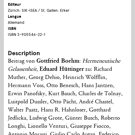
Editeur
Zürich: SIK-ISEA / St. Gallen: Erker
Langue
Allemand
ISBN
ISBN 3-905546-22-1
Description
Beitrag von
Gottfried Boehm
:
Hermeneutische
Gelassenheit
,
Eduard Hüttinger
zu: Richard
Muther, Georg Dehio, Heinrich Wölfflin,
Hermann Voss, Otto Benesch, Hans Jantzen,
Erwin Panofsky, Kurt Bauch, Charles de Tolnay,
Luitpold Dussler, Otto Pächt, André Chastel,
Walter Paatz, Hans R. Hahnloser, Gotthard
Jedlicka, Ludwig Grote, Günter Busch, Roberto
Longhi, Lionello Venturi, Giuseppe Fiocco,
Antonio Morassi, Giulio Carlo Argan, Federico