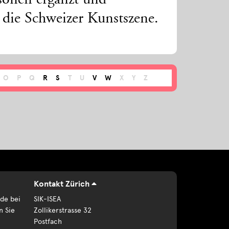
sonen ergänzt und
n die Schweizer Kunstszene.
O
P
Q
R
S
T
U
V
W
X
Y
Z
Kontakt Zürich
de bei
SIK-ISEA
n Sie
Zollikerstrasse 32
Postfach