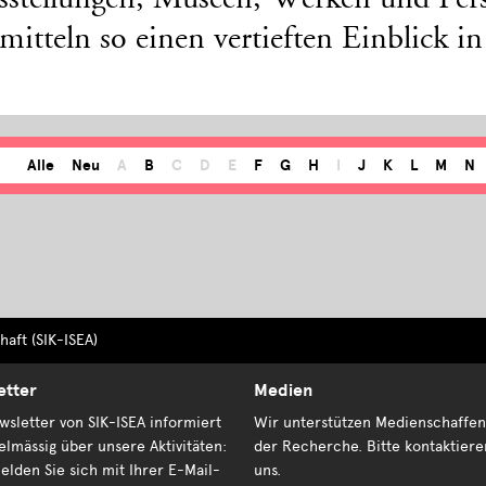
sstellungen, Museen, Werken und Per
mitteln so einen vertieften Einblick i
Alle
Neu
A
B
C
D
E
F
G
H
I
J
K
L
M
N
aft (SIK-ISEA)
etter
Medien
sletter von SIK-ISEA informiert
Wir unterstützen Medienschaffen
elmässig über unsere Aktivitäten:
der Recherche. Bitte kontaktiere
elden Sie sich mit Ihrer E-Mail-
uns.