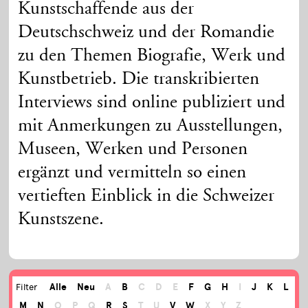
Kunstschaffende aus der
Deutschschweiz und der Romandie
zu den Themen Biografie, Werk und
Kunstbetrieb. Die transkribierten
Interviews sind online publiziert und
mit Anmerkungen zu Ausstellungen,
Museen, Werken und Personen
ergänzt und vermitteln so einen
vertieften Einblick in die Schweizer
Kunstszene.
Alle
Neu
A
B
C
D
E
F
G
H
I
J
K
L
Filter
M
N
O
P
Q
R
S
T
U
V
W
X
Y
Z