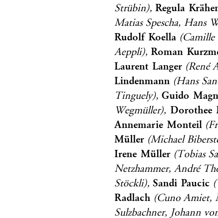
Regula Krähe
Strübin),
Matias Spescha, Hans W
Rudolf Koella
(Camille 
Roman Kurzme
Aeppli),
Laurent Langer
(René A
Lindenmann
(Hans Sand
Guido Magn
Tinguely),
Dorothee 
Wegmüller),
Annemarie Monteil
(Fr
Müller
(Michael Biberst
Irene Müller
(Tobias Sa
Netzhammer, André Th
Sandi Paucic
Stöckli),
(
Radlach
(Cuno Amiet, M
Sulzbachner, Johann vo