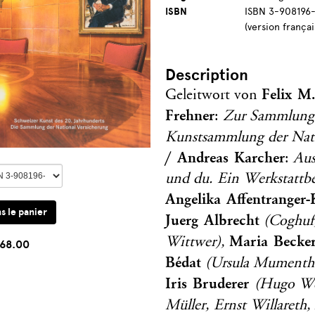
ISBN
ISBN 3-908196-
(version françai
Description
Felix M.
Geleitwort von
Frehner
:
Zur Sammlung.
Kunstsammlung der Nati
/ Andreas Karcher
:
Aus
und du. Ein Werkstattb
Angelika Affentranger
Juerg Albrecht
(Coghuf
Maria Becke
Wittwer),
68.00
Bédat
(Ursula Mumentha
Iris Bruderer
(Hugo We
Müller, Ernst Willareth,