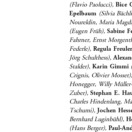
Bice 
(Flavio Paolucci),
Epelbaum
(Silvia Bäch
Noureldin, Maria Magda
Sabine F
(Eugen Früh),
Fahrner, Ernst Morgenth
Regula Freule
Federle),
Alexan
Jörg Schulthess),
Karin Gimmi
Stalder),
(
Crignis, Olivier Mosset)
Honegger, Willy Müller
Stephan E. Ha
Zuber),
Charles Hindenlang, Ma
Jochen Hess
Tschumi),
H
Bernhard Luginbühl),
Paul-And
(Hans Berger),