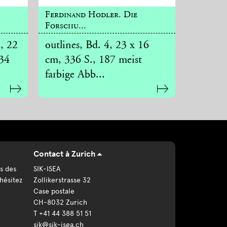
Ferdinand Hodler. Die
Forschu...
, 22
outlines, Bd. 4, 23 x 16
134
cm, 336 S., 187 meist
farbige Abb...
Contact à Zurich
s des
SIK-ISEA
hésitez
Zollikerstrasse 32
Case postale
CH-8032 Zurich
T +41 44 388 51 51
sik@sik-isea.ch