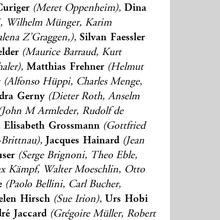
Curiger
Dina
(Meret Oppenheim),
li, Wilhelm Münger, Karim
Silvan Faessler
lena Z’Graggen,),
elder
(Maurice Barraud, Kurt
Matthias Frehner
aler),
(Helmut
r
(Alfonso Hüppi, Charles Menge,
dra Gerny
(Dieter Roth, Anselm
John M Armleder, Rudolf de
Elisabeth Grossmann
,
(Gottfried
Jacques Hainard
-Brittnau),
(Jean
user
(Serge Brignoni, Theo Eble,
x Kämpf, Walter Moeschlin, Otto
e
(Paolo Bellini, Carl Bucher,
elen Hirsch
Urs Hobi
(Sue Irion),
ré Jaccard
(Grégoire Müller, Robert