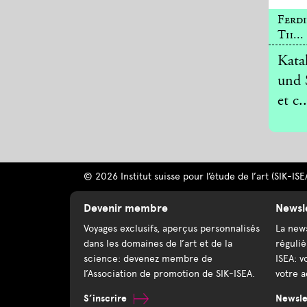
Ferd
Th...
Kata
und 
et c..
© 2026 Institut suisse pour l’étude de l’art (SIK-ISE
Devenir membre
Newsl
Voyages exclusifs, aperçus personnalisés
La news
dans les domaines de l’art et de la
réguliè
science: devenez membre de
ISEA: v
l’Association de promotion de SIK-ISEA.
votre a
S’inscrire
Newslet