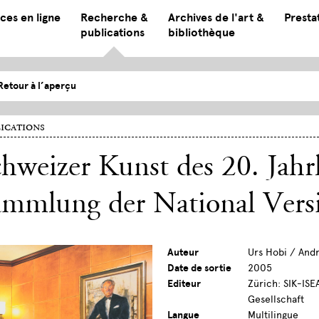
ces en ligne
Recherche &
Archives de l'art &
Presta
publications
bibliothèque
Retour à l’aperçu
ications
hweizer Kunst des 20. Jahr
ammlung der National Vers
Auteur
Urs Hobi / And
Date de sortie
2005
Editeur
Zürich: SIK-ISE
Gesellschaft
Langue
Multilingue