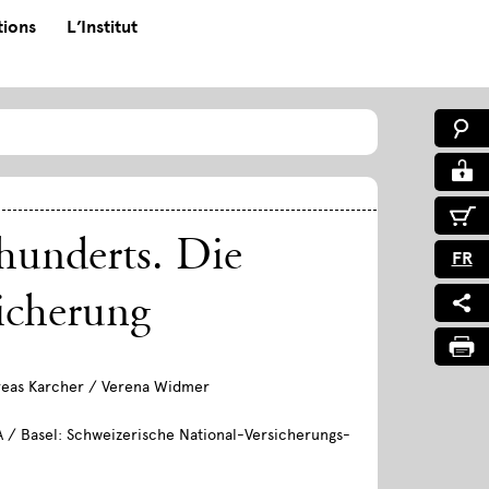
tions
L’Institut
hunderts. Die
FR
icherung
reas Karcher / Verena Widmer
A / Basel: Schweizerische National-Versicherungs-