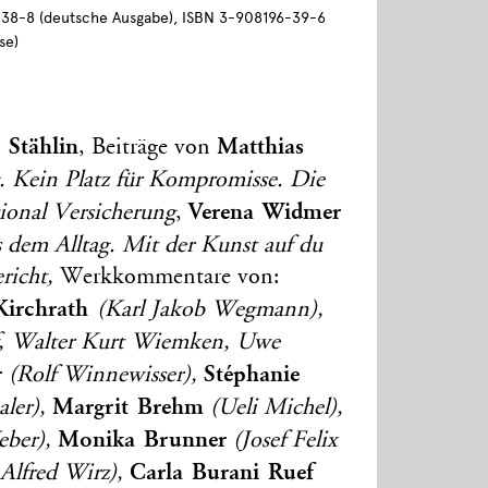
38-8 (deutsche Ausgabe), ISBN 3-908196-39-6
se)
 Stählin
Matthias
, Beiträge von
 Kein Platz für Kompromisse. Die
Verena Widmer
onal Versicherung
,
 dem Alltag. Mit der Kunst auf du
ericht,
Werkkommentare von:
-Kirchrath
(Karl Jakob Wegmann),
, Walter Kurt Wiemken, Uwe
r
Stéphanie
(Rolf Winnewisser),
Margrit Brehm
ler),
(Ueli Michel),
Monika Brunner
ber),
(Josef Felix
Carla Burani Ruef
 Alfred Wirz),