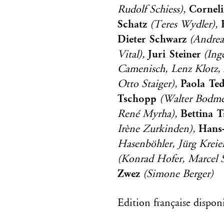
Corneli
Rudolf Schiess),
Schatz
(Teres Wydler),
Dieter Schwarz
(Andrea
Juri Steiner
Vital),
(Ing
Camenisch, Lenz Klotz, 
Paola Ted
Otto Staiger),
Tschopp
(Walter Bodmer
Bettina 
René Myrha),
Hans-
Irène Zurkinden),
Hasenböhler, Jürg Krei
(Konrad Hofer, Marcel S
Zwez
(Simone Berger)
Edition française dispon