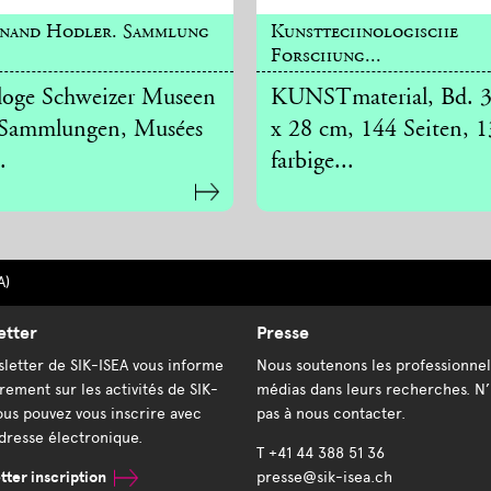
inand Hodler. Sammlung
Kunsttechnologische
Forschung...
loge Schweizer Museen
KUNSTmaterial, Bd. 3
Sammlungen, Musées
x 28 cm, 144 Seiten, 
.
farbige...
A)
etter
Presse
letter de SIK-ISEA vous informe
Nous soutenons les professionnel
rement sur les activités de SIK-
médias dans leurs recherches. N’
ous pouvez vous inscrire avec
pas à nous contacter.
dresse électronique.
T +41 44 388 51 36
ter inscription
presse@sik-isea.ch