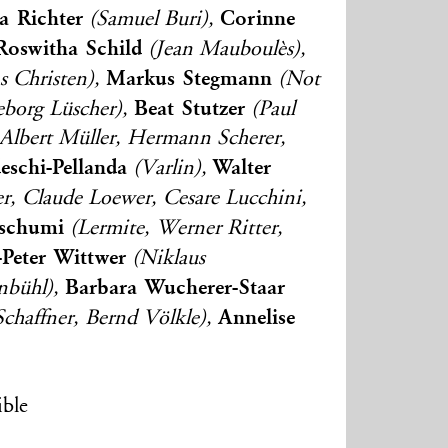
a Richter
Corinne
(Samuel Buri),
Roswitha Schild
(Jean Mauboulès),
Markus Stegmann
s Christen),
(Not
Beat Stutzer
eborg Lüscher),
(Paul
Albert Müller, Hermann Scherer,
eschi-Pellanda
Walter
(Varlin),
, Claude Loewer, Cesare Lucchini,
Tschumi
(Lermite, Werner Ritter,
Peter Wittwer
(Niklaus
Barbara Wucherer-Staar
enbühl),
Annelise
chaffner, Bernd Völkle),
ible