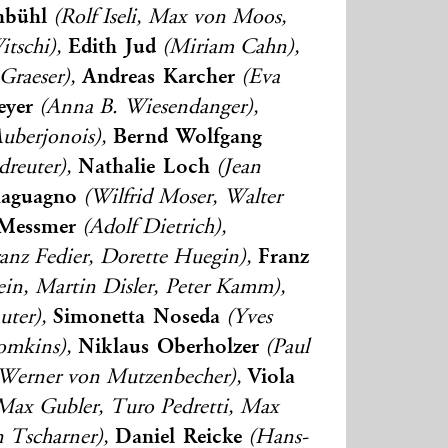
nbühl
(Rolf Iseli, Max von Moos,
Edith Jud
itschi),
(Miriam Cahn),
Andreas Karcher
Graeser),
(Eva
yer
(Anna B. Wiesendanger),
Bernd Wolfgang
uberjonois),
Nathalie Loch
reuter),
(Jean
aguagno
(Wilfrid Moser, Walter
Messmer
(Adolf Dietrich),
Franz
anz Fedier, Dorette Huegin),
ein, Martin Disler, Peter Kamm),
Simonetta Noseda
uter),
(Yves
Niklaus Oberholzer
omkins),
(Paul
Viola
Werner von Mutzenbecher),
ax Gubler, Turo Pedretti, Max
Daniel Reicke
n Tscharner),
(Hans-