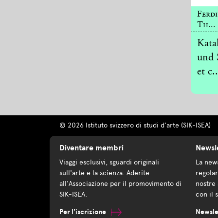
Ferd
Th...
Kata
und 
et c..
© 2026 Istituto svizzero di studi d'arte (SIK-ISEA)
Diventare membri
Newsl
Viaggi esclusivi, sguardi originali
La news
sull'arte e la scienza. Aderite
regolar
all'Associazione per il promovimento di
nostre 
SIK-ISEA.
con il 
Per l'iscrizione
Newsle