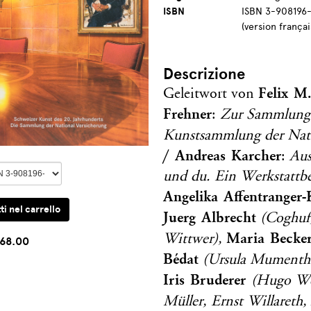
ISBN
ISBN 3-908196-
(version françai
Descrizione
Felix M.
Geleitwort von
Frehner
:
Zur Sammlung.
Kunstsammlung der Nati
/ Andreas Karcher
:
Aus
und du. Ein Werkstattb
Angelika Affentranger
Juerg Albrecht
(Coghuf
Maria Becke
Wittwer),
68.00
Bédat
(Ursula Mumentha
Iris Bruderer
(Hugo We
Müller, Ernst Willareth,