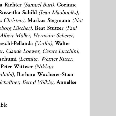
a Richter
Corinne
(Samuel Buri),
Roswitha Schild
(Jean Mauboulès),
Markus Stegmann
s Christen),
(Not
Beat Stutzer
eborg Lüscher),
(Paul
Albert Müller, Hermann Scherer,
eschi-Pellanda
Walter
(Varlin),
, Claude Loewer, Cesare Lucchini,
Tschumi
(Lermite, Werner Ritter,
Peter Wittwer
(Niklaus
Barbara Wucherer-Staar
enbühl),
Annelise
chaffner, Bernd Völkle),
ible