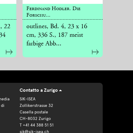
Ferdinand Hodler. Die
Forschu...
, 22
outlines, Bd. 4, 23 x 16
134
cm, 336 S., 187 meist
farbige Abb...
Contatto a Zurigo
media
SIK-ISEA
 di
Zollikerstrasse 32
Casella postale
CH-8032 Zurigo
T +41 44 388 51 51
sik@sik-isea.ch