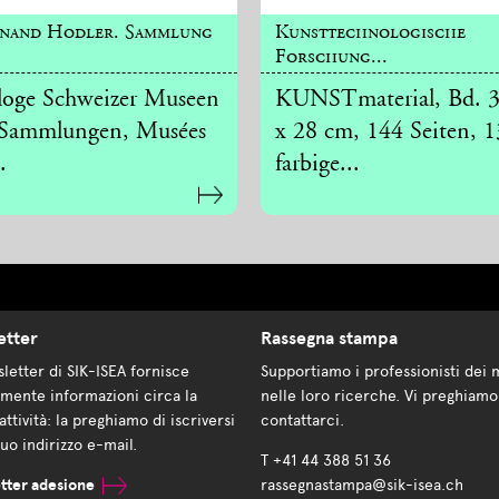
inand Hodler. Sammlung
Kunsttechnologische
Forschung...
loge Schweizer Museen
KUNSTmaterial, Bd. 3
Sammlungen, Musées
x 28 cm, 144 Seiten, 
.
farbige...
etter
Rassegna stampa
letter di SIK-ISEA fornisce
Supportiamo i professionisti dei 
mente informazioni circa la
nelle loro ricerche. Vi preghiamo
attività: la preghiamo di iscriversi
contattarci.
suo indirizzo e-mail.
T +41 44 388 51 36
tter adesione
rassegnastampa@sik-isea.ch