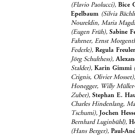
Bice 
(Flavio Paolucci),
Epelbaum
(Silvia Bäch
Noureldin, Maria Magda
Sabine F
(Eugen Früh),
Fahrner, Ernst Morgenth
Regula Freule
Federle),
Alexan
Jörg Schulthess),
Karin Gimmi
Stalder),
(
Crignis, Olivier Mosset)
Honegger, Willy Müller
Stephan E. Ha
Zuber),
Charles Hindenlang, Ma
Jochen Hess
Tschumi),
H
Bernhard Luginbühl),
Paul-And
(Hans Berger),