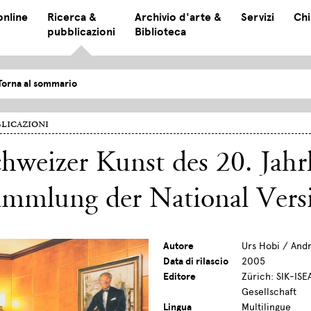
online
Ricerca &
Archivio d'arte &
Servizi
Chi
pubblicazioni
Biblioteca
Torna al sommario
licazioni
hweizer Kunst des 20. Jahr
ammlung der National Vers
Autore
Urs Hobi / And
Data di rilascio
2005
Editore
Zürich: SIK-ISE
Gesellschaft
Lingua
Multilingue