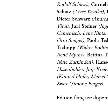
Corneli
Rudolf Schiess),
Schatz
(Teres Wydler),
Dieter Schwarz
(Andrea
Juri Steiner
Vital),
(Ing
Camenisch, Lenz Klotz, 
Paola Ted
Otto Staiger),
Tschopp
(Walter Bodmer
Bettina 
René Myrha),
Hans-
Irène Zurkinden),
Hasenböhler, Jürg Krei
(Konrad Hofer, Marcel S
Zwez
(Simone Berger)
Edition française dispon