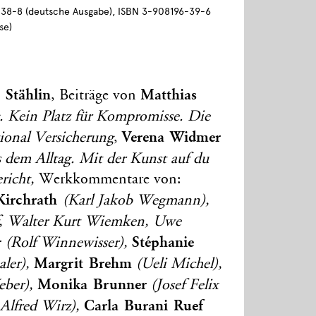
38-8 (deutsche Ausgabe), ISBN 3-908196-39-6
se)
 Stählin
Matthias
, Beiträge von
 Kein Platz für Kompromisse. Die
Verena Widmer
onal Versicherung
,
 dem Alltag. Mit der Kunst auf du
ericht,
Werkkommentare von:
-Kirchrath
(Karl Jakob Wegmann),
, Walter Kurt Wiemken, Uwe
r
Stéphanie
(Rolf Winnewisser),
Margrit Brehm
ler),
(Ueli Michel),
Monika Brunner
ber),
(Josef Felix
Carla Burani Ruef
 Alfred Wirz),