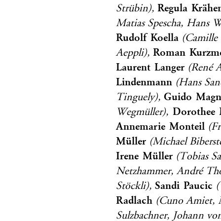
Regula Krähe
Strübin),
Matias Spescha, Hans W
Rudolf Koella
(Camille 
Roman Kurzme
Aeppli),
Laurent Langer
(René A
Lindenmann
(Hans Sand
Guido Magn
Tinguely),
Dorothee 
Wegmüller),
Annemarie Monteil
(Fr
Müller
(Michael Biberst
Irene Müller
(Tobias Sa
Netzhammer, André Th
Sandi Paucic
Stöckli),
(
Radlach
(Cuno Amiet, M
Sulzbachner, Johann vo