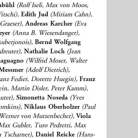
nbühl
(Rolf Iseli, Max von Moos,
Edith Jud
itschi),
(Miriam Cahn),
Andreas Karcher
Graeser),
(Eva
yer
(Anna B. Wiesendanger),
Bernd Wolfgang
uberjonois),
Nathalie Loch
reuter),
(Jean
aguagno
(Wilfrid Moser, Walter
Messmer
(Adolf Dietrich),
Franz
anz Fedier, Dorette Huegin),
ein, Martin Disler, Peter Kamm),
Simonetta Noseda
uter),
(Yves
Niklaus Oberholzer
omkins),
(Paul
Viola
Werner von Mutzenbecher),
ax Gubler, Turo Pedretti, Max
Daniel Reicke
n Tscharner),
(Hans-