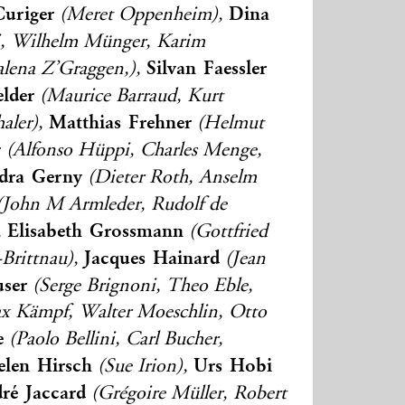
Curiger
Dina
(Meret Oppenheim),
li, Wilhelm Münger, Karim
Silvan Faessler
lena Z’Graggen,),
elder
(Maurice Barraud, Kurt
Matthias Frehner
aler),
(Helmut
r
(Alfonso Hüppi, Charles Menge,
dra Gerny
(Dieter Roth, Anselm
John M Armleder, Rudolf de
Elisabeth Grossmann
,
(Gottfried
Jacques Hainard
-Brittnau),
(Jean
user
(Serge Brignoni, Theo Eble,
x Kämpf, Walter Moeschlin, Otto
e
(Paolo Bellini, Carl Bucher,
elen Hirsch
Urs Hobi
(Sue Irion),
ré Jaccard
(Grégoire Müller, Robert