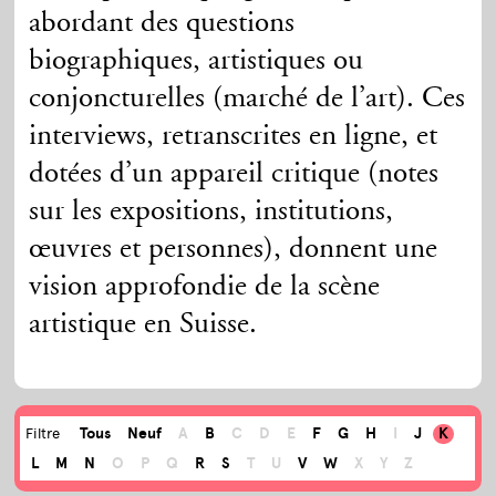
abordant des questions
biographiques, artistiques ou
conjoncturelles (marché de l’art). Ces
interviews, retranscrites en ligne, et
dotées d’un appareil critique (notes
sur les expositions, institutions,
œuvres et personnes), donnent une
vision approfondie de la scène
artistique en Suisse.
Tous
Neuf
A
B
C
D
E
F
G
H
I
J
K
Filtre
L
M
N
O
P
Q
R
S
T
U
V
W
X
Y
Z