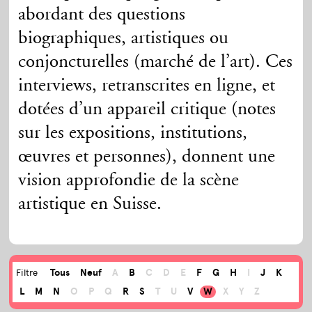
abordant des questions
biographiques, artistiques ou
conjoncturelles (marché de l’art). Ces
interviews, retranscrites en ligne, et
dotées d’un appareil critique (notes
sur les expositions, institutions,
œuvres et personnes), donnent une
vision approfondie de la scène
artistique en Suisse.
Tous
Neuf
A
B
C
D
E
F
G
H
I
J
K
Filtre
L
M
N
O
P
Q
R
S
T
U
V
W
X
Y
Z