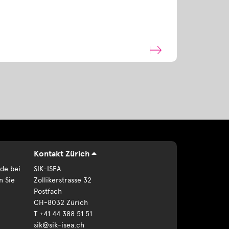
Kontakt Zürich
de bei
SIK-ISEA
n Sie
Zollikerstrasse 32
Postfach
CH-8032 Zürich
T +41 44 388 51 51
sik@sik-isea.ch