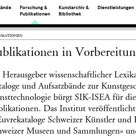
tände
Forschung &
Kunstarchiv &
Dienstleistungen
Publikationen
Bibliothek
ikationen
blikationen in Vorbereitu
s Herausgeber wissenschaftlicher Lexik
taloge und Aufsatzbände zur Kunstges
nsttechnologie bürgt SIK-ISEA für die 
likationen. Das Institut veröffentlich
uvrekataloge Schweizer Künstler und 
hweizer Museen und Sammlungen» un