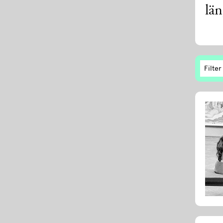
lä
Filter