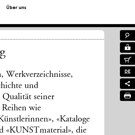
Über uns
ng
DE
a, Werkverzeichnisse,
chichte und
Qualität seiner
t Reihen wie
Künstlerinnen», «Kataloge
d «KUNSTmaterial», die