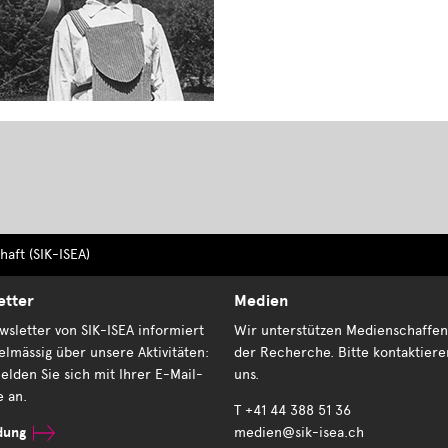
aft (SIK-ISEA)
etter
Medien
sletter von SIK-ISEA informiert
Wir unterstützen Medienschaffen
elmässig über unsere Aktivitäten:
der Recherche. Bitte kontaktiere
elden Sie sich mit Ihrer E-Mail-
uns.
e an.
T +41 44 388 51 36
dung
medien@sik-isea.ch