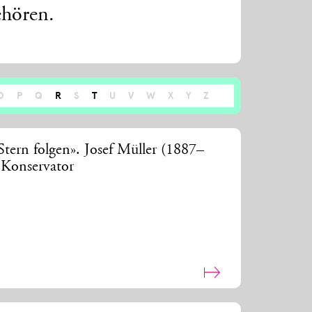
ehören.
O
P
Q
R
S
T
U
V
W
X
Y
Z
tern folgen». Josef Müller (1887–
 Konservator