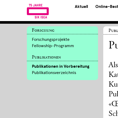
Aktuell
Online-Bes
Forschung
Publ
Forschungsprojekte
Pu
Fellowship-Programm
Publikationen
Al
Publikationen in Vorbereitung
Publikationsverzeichnis
Ka
Ku
Pub
«Œ
Sc