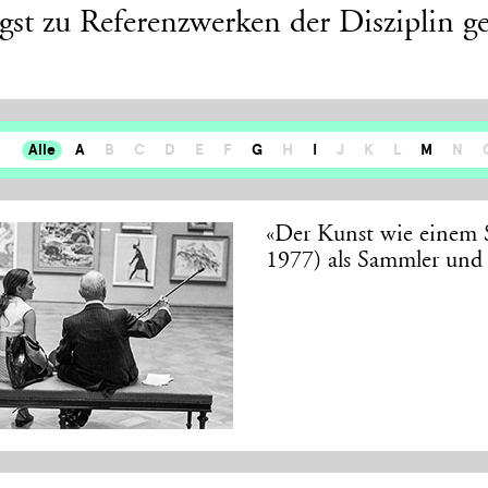
ngst zu Referenzwerken der Disziplin g
Alle
A
B
C
D
E
F
G
H
I
J
K
L
M
N
«Der Kunst wie einem S
1977) als Sammler und