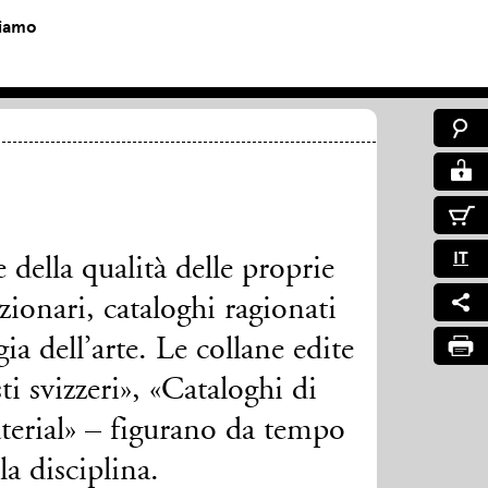
siamo
e
IT
 della qualità delle proprie
izionari, cataloghi ragionati
gia dell’arte. Le collane edite
sti svizzeri», «Cataloghi di
terial» – figurano da tempo
la disciplina.