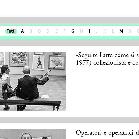
Tutti
A
B
C
D
E
F
G
H
I
J
K
L
M
N
«Seguire l'arte come si 
1977) collezionista e c
Operatori e operatrici 