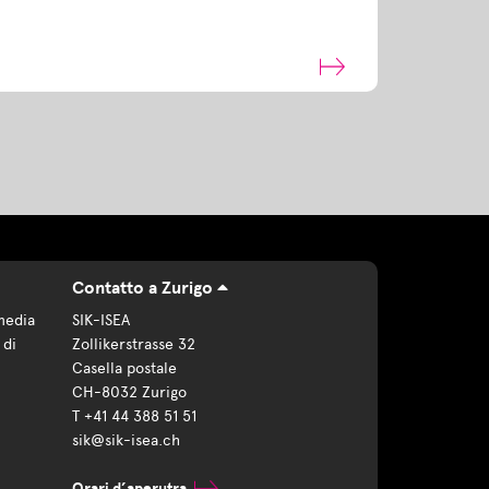
Contatto a Zurigo
media
SIK-ISEA
 di
Zollikerstrasse 32
Casella postale
CH-8032 Zurigo
T +41 44 388 51 51
sik@sik-isea.ch
Orari d’aperutra