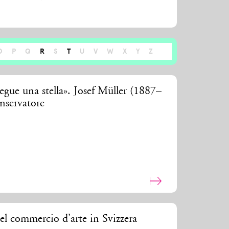
O
P
Q
R
S
T
U
V
W
X
Y
Z
segue una stella». Josef Müller (1887–
onservatore
del commercio d’arte in Svizzera