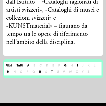
dall’Istituto – «Cataloghi ragionati di
artisti svizzeri», «Cataloghi di musei e
collezioni svizzeri» e
«KUNSTmaterial» – figurano da
tempo tra le opere di riferimento
nell’ambito della disciplina.
Tutti
A
B
C
D
E
F
G
H
I
J
K
L
Filtri
M
N
O
P
Q
R
S
T
U
V
W
X
Y
Z