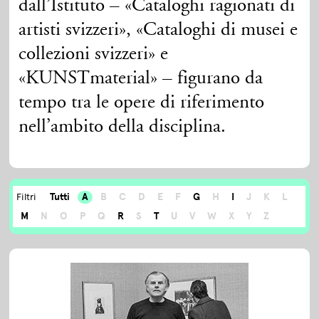
dall’Istituto – «Cataloghi ragionati di
artisti svizzeri», «Cataloghi di musei e
collezioni svizzeri» e
«KUNSTmaterial» – figurano da
tempo tra le opere di riferimento
nell’ambito della disciplina.
Tutti
A
B
C
D
E
F
G
H
I
J
K
L
Filtri
M
N
O
P
Q
R
S
T
U
V
W
X
Y
Z