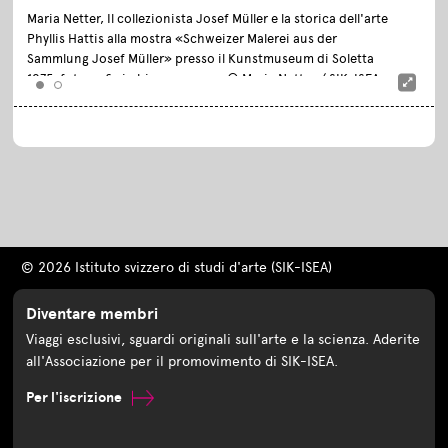
Maria Netter, Il collezionista Josef Müller e la storica dell'arte
Phyllis Hattis alla mostra «
Schweizer Malerei aus der
Sammlung Josef Müller
» presso il Kunstmuseum di Soletta
1975, fotografia in bianco e nero, © Maria Netter / SIK-ISEA,
Zürich / Courtesy Fotostiftung Schweiz
© 2026 Istituto svizzero di studi d'arte (SIK-ISEA)
Diventare membri
Viaggi esclusivi, sguardi originali sull'arte e la scienza. Aderite
all'Associazione per il promovimento di SIK-ISEA.
Per l'iscrizione