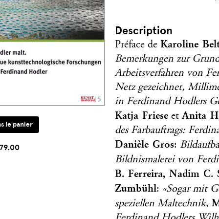
Description
Karoline Bel
Préface de
Bemerkungen zur Grundi
Arbeitsverfahren von Fe
Netz gezeichnet, Millime
in Ferdinand Hodlers 
Katja Friese
Anita H
et
des Farbauftrags: Ferdin
Danièle Gros
:
Bildaufb
79.00
Bildnismalerei von Ferd
B. Ferreira, Nadim C. 
Zumbühl
:
«Sogar mit G
M
speziellen Maltechnik
,
Ferdinand Hodlers Wilh