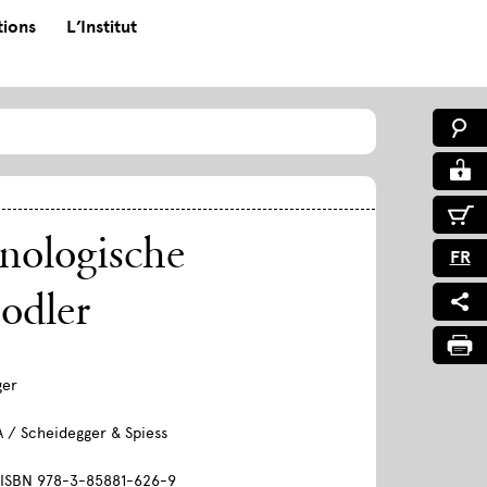
tions
L’Institut
nologische
FR
odler
ger
A / Scheidegger & Spiess
, ISBN 978-3-85881-626-9