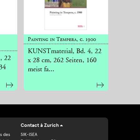
Painting in Tempera, c. 1900
KUNSTmaterial, Bd. 4, 22
, 22
x 28 cm, 262 Seiten, 160
134
meist fa...
Contact à Zurich
s des
SIK-ISEA