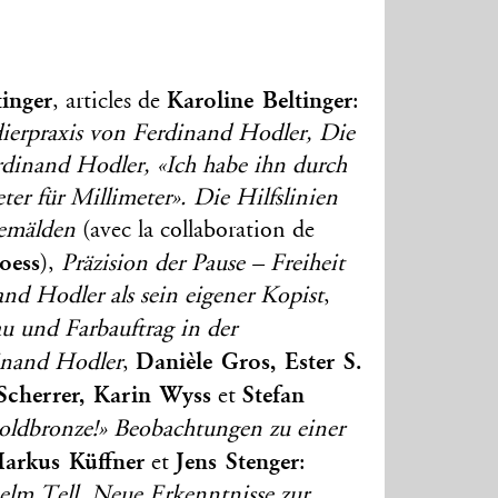
tinger
Karoline Beltinger
, articles de
:
erpraxis von Ferdinand Hodler, Die
rdinand Hodler, «Ich habe ihn durch
ter für Millimeter». Die Hilfslinien
Gemälden
(avec la collaboration de
oess
),
Präzision der Pause – Freiheit
and Hodler als sein eigener Kopist
,
au und Farbauftrag in der
Danièle Gros, Ester S.
inand Hodler
,
Scherrer, Karin Wyss
Stefan
et
oldbronze!» Beobachtungen zu einer
arkus Küffner
Jens Stenger
et
:
elm Tell. Neue Erkenntnisse zur