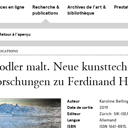
ces en ligne
Recherche &
Archives de l'art &
Presta
publications
bibliothèque
Retour à l’aperçu
ications
dler malt. Neue kunsttech
orschungen zu Ferdinand H
Auteur
Karoline Beltin
Date de sortie
2019
Editeur
Zürich: SIK-ISE
Langue
Allemand
ISBN
ISSN 1661-8815