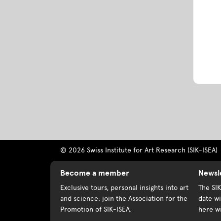
© 2026 Swiss Institute for Art Research (SIK-ISEA)
Become a member
Newsl
Exclusive tours, personal insights into art
The SI
and science: join the Association for the
date wi
Promotion of SIK-ISEA.
here wi