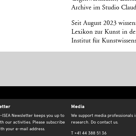
Archive im Studio Claud
Seit August 2023 wissen
Lexikon zur Kunst in de
Institut für Kunstwissen
etter
Media
K-ISEA Newsletter keeps you up to
We support media professionals i
th our activities. Please subscribe
research. Do contact us.
th your e-mail address.
T +41 44 388 51 36