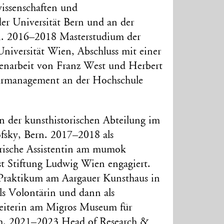
wissenschaften und
der Universität Bern und an der
in. 2016–2018 Masterstudium der
Universität Wien, Abschluss mit einer
enarbeit von Franz West und Herbert
urmanagement an der Hochschule
n der kunsthistorischen Abteilung im
fsky, Bern. 2017–2018 als
orische Assistentin am mumok
 Stiftung Ludwig Wien engagiert.
 Praktikum am Aargauer Kunsthaus in
ls Volontärin und dann als
beiterin am Migros Museum für
h. 2021–2023 Head of Research &