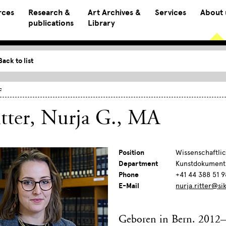
rces
Research &
Art Archives &
Services
About 
publications
Library
Back to list
f
tter, Nurja G.
, MA
Position
Wissenschaftlic
Department
Kunstdokument
Phone
+41 44 388 51 9
E-Mail
nurja.ritter@si
Geboren in Bern. 2012–