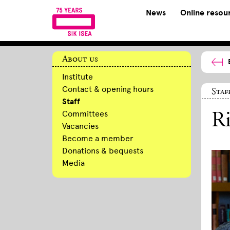
News
Online resou
About us
Institute
Contact & opening hours
Staf
Staff
Committees
Ri
Vacancies
Become a member
Donations & bequests
Media