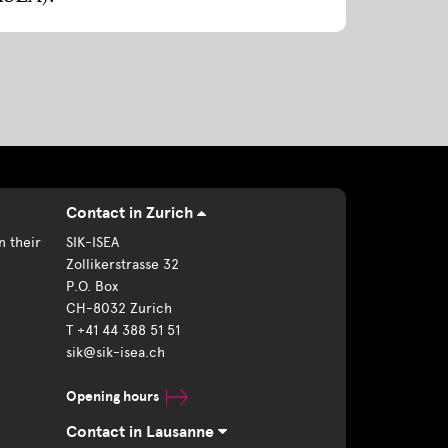
Contact in Zurich
n their
SIK-ISEA
Zollikerstrasse 32
P.O. Box
CH-8032 Zurich
T +41 44 388 51 51
sik@sik-isea.ch
Opening hours
Contact in Lausanne