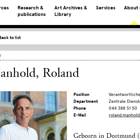
rces
Research &
Art Archives &
Services
About 
publications
Library
Back to list
f
anhold, Roland
Position
Verantwortlich
Department
Zentrale Dienst
Phone
044 388 51 50
E-Mail
roland.manhold
Geboren in Dortmund (