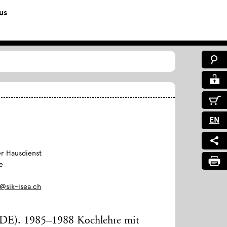
us
EN
er Hausdienst
e
@sik-isea.ch
DE). 1985–1988 Kochlehre mit