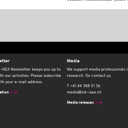
etter
Media
K-ISEA Newsletter keeps you up to
We support media professionals i
th our activities. Please subscribe
research. Do contact us.
th your e-mail address.
T +41 44 388 51 36
ation
media@sik-isea.ch
Media releases