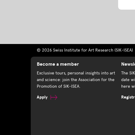
© 2026 Swiss Institute for Art Research (SIK-ISEA)
Become a member
Newsl
Exclusive tours, personal insights into art
The SI
and science: join the Association for the
date wi
Promotion of SIK-ISEA.
here wi
Apply
Registr