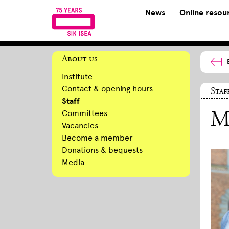
News
Online resou
About us
Institute
Contact & opening hours
Staf
Staff
Committees
M
Vacancies
Become a member
Donations & bequests
Media