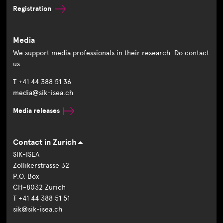
Registration
Media
We support media professionals in their research. Do contact
us.
T +41 44 388 51 36
media@sik-isea.ch
Media releases
Contact in Zurich
SIK-ISEA
Zollikerstrasse 32
P.O. Box
CH-8032 Zurich
T +41 44 388 51 51
sik@sik-isea.ch