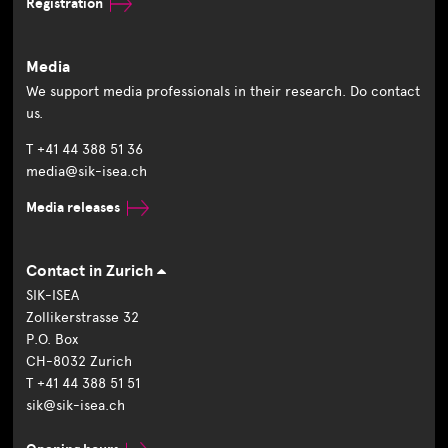
Registration
Media
We support media professionals in their research. Do contact
us.
T +41 44 388 51 36
media@sik-isea.ch
Media releases
Contact in Zurich
SIK-ISEA
Zollikerstrasse 32
P.O. Box
CH-8032 Zurich
T +41 44 388 51 51
sik@sik-isea.ch