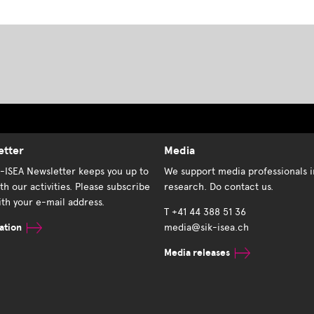
etter
Media
K-ISEA Newsletter keeps you up to
We support media professionals i
th our activities. Please subscribe
research. Do contact us.
th your e-mail address.
T +41 44 388 51 36
ation
media@sik-isea.ch
Media releases