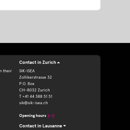
Contact in Zurich
n their
SIK-ISEA
Zollikerstrasse 32
P.O. Box
CH-8032 Zurich
T +41 44 388 51 51
sik@sik-isea.ch
Opening hours
Contact in Lausanne