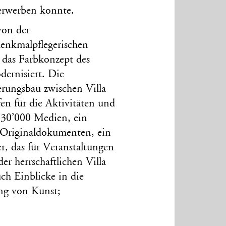
 erwerben konnte.
von der
nkmalpflegerischen
h das Farbkonzept des
dernisiert. Die
erungsbau zwischen Villa
n für die Aktivitäten und
130’000 Medien, ein
 Originaldokumenten, ein
er, das für Veranstaltungen
r herrschaftlichen Villa
uch Einblicke in die
ng von Kunst;