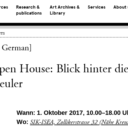
rces
Research &
Art Archives &
Services
About 
publications
Library
ts
n German]
en House: Blick hinter die
euler
Wann: 1. Oktober 2017, 10.00–18.00 U
Wo:
SIK-ISEA, Zollikerstrasse 32 (Nähe Kre