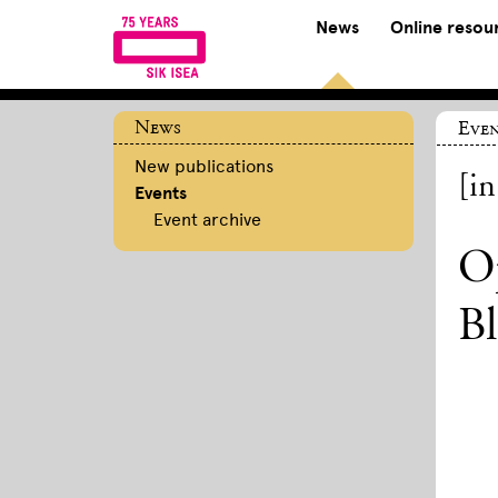
News
Online resou
News
Even
New publications
[i
Events
Event archive
Op
Bl