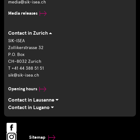
media@sik-isea.ch
Media releases
Contact in Zurich
SIK-ISEA
Zollikerstrasse 32
P.O. Box
CH-8032 Zurich
T +41 44 388 51 51
sik@sik-isea.ch
Opening hours
Contact in Lausanne
Contact in Lugano
Sitemap