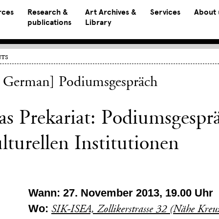
rces
Research &
Art Archives &
Services
About 
publications
Library
ts
n German] Podiumsgespräch
s Prekariat: Podiumsgesprä
lturellen Institutionen
Wann: 27. November 2013, 19.00 Uhr
Wo:
SIK-ISEA, Zollikerstrasse 32 (Nähe Kre