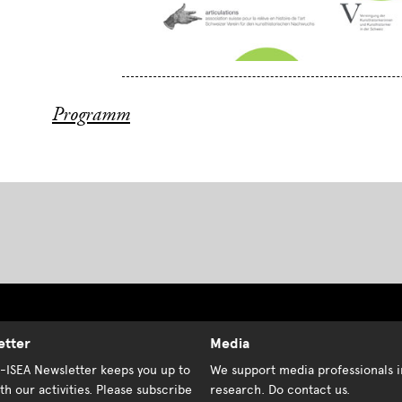
Programm
etter
Media
K-ISEA Newsletter keeps you up to
We support media professionals i
th our activities. Please subscribe
research. Do contact us.