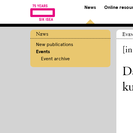
News
Online resou
News
Even
New publications
[i
Events
Event archive
Da
ku