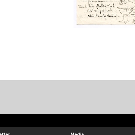
etter
Media