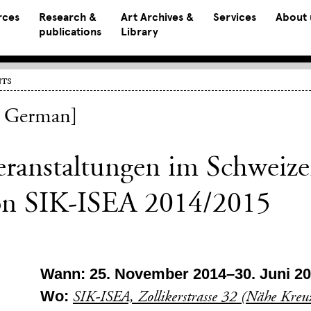
rces
Research &
Art Archives &
Services
About 
publications
Library
ts
n German]
ranstaltungen im Schweize
on SIK-ISEA 2014/2015
Wann: 25. November 2014–30. Juni 2
Wo:
SIK-ISEA, Zollikerstrasse 32 (Nähe Kre