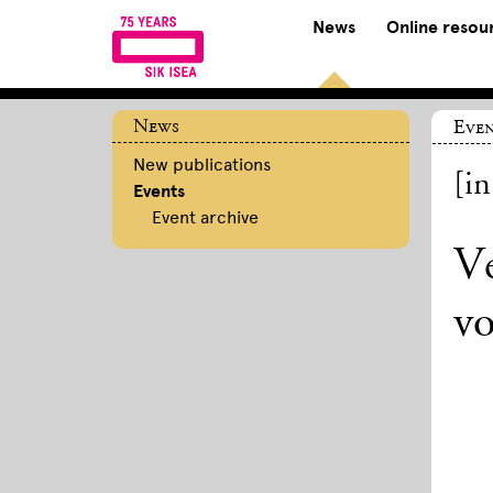
News
Online resou
News
Even
New publications
[i
Events
Event archive
Ve
v