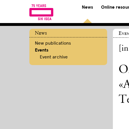
News
Online resou
News
Even
New publications
[i
Events
Event archive
O
«A
T