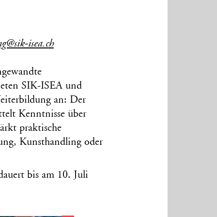
ng@sik-isea.ch
Angewandte
bieten SIK-ISEA und
eiterbildung an: Der
ttelt Kenntnisse über
rkt praktische
ung, Kunsthandling oder
auert bis am 10. Juli