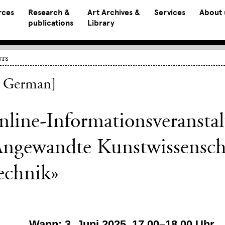
rces
Research &
Art Archives &
Services
About 
publications
Library
ts
n German]
nline-Informationsveranst
ngewandte Kunstwissenscha
echnik»
Wann: 3. Juni 2025, 17.00–18.00 Uhr