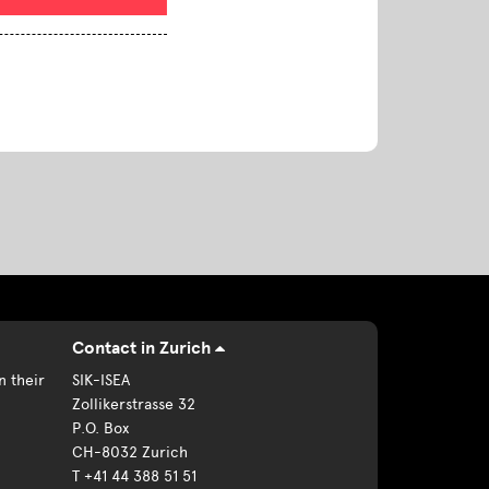
Contact in Zurich
n their
SIK-ISEA
Zollikerstrasse 32
P.O. Box
CH-8032 Zurich
T +41 44 388 51 51