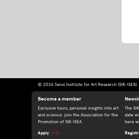
© 2026 Swiss Institute for Art Research (SIK-ISEA)
Become a member
Newsl
Exclusive tours, personal insights into art
The SI
and science: join the Association for the
date wi
Promotion of SIK-ISEA.
here wi
Apply
Registr