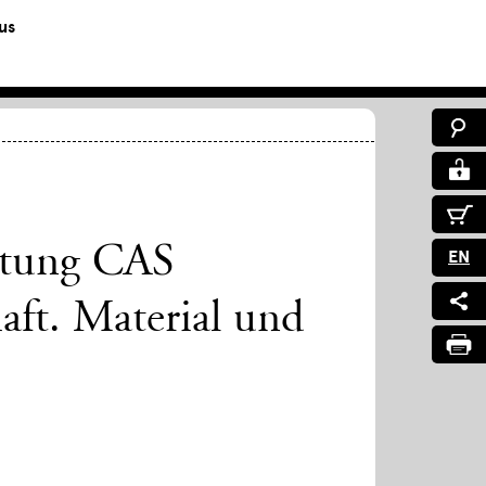
us
altung CAS
EN
ft. Material und