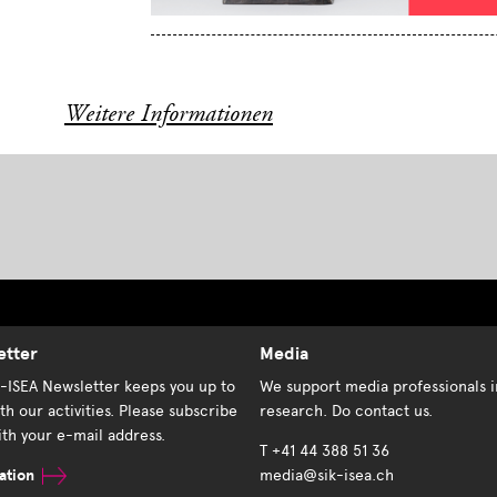
Weitere Informationen
etter
Media
K-ISEA Newsletter keeps you up to
We support media professionals i
th our activities. Please subscribe
research. Do contact us.
th your e-mail address.
T +41 44 388 51 36
ation
media@sik-isea.ch