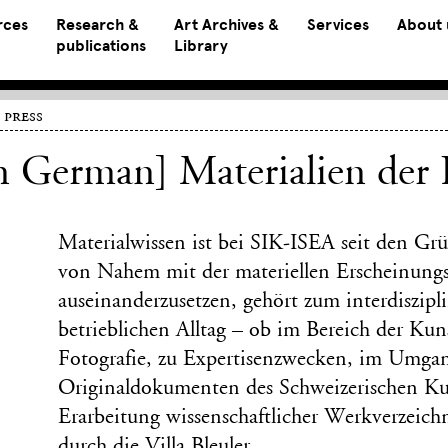
rces
Research &
Art Archives &
Services
About 
publications
Library
 press
n German] Materialien der
Materialwissen ist bei SIK-ISEA seit den Grü
von Nahem mit der materiellen Erscheinung
auseinanderzusetzen, gehört zum interdiszipl
betrieblichen Alltag – ob im Bereich der Kun
Fotografie, zu Expertisenzwecken, im Umga
Originaldokumenten des Schweizerischen Kun
Erarbeitung wissenschaftlicher Werkverzeich
durch die Villa Bleuler.