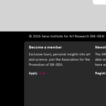
© 2026 Swiss Institute for Art Research (SIK-ISEA)
Become a member
Newsl
Exclusive tours, personal insights into art
The SI
and science: join the Association for the
date wi
Promotion of SIK-ISEA.
here wi
Apply
Registr