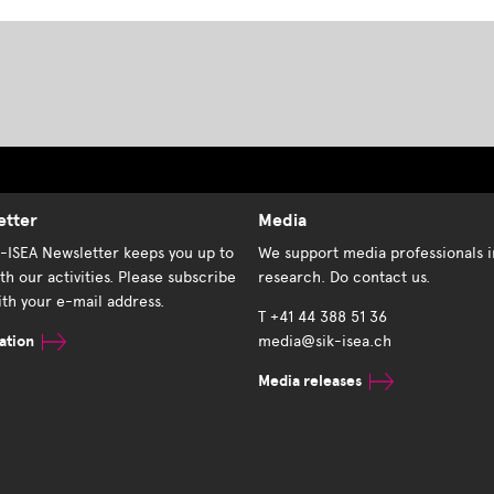
etter
Media
K-ISEA Newsletter keeps you up to
We support media professionals i
th our activities. Please subscribe
research. Do contact us.
th your e-mail address.
T +41 44 388 51 36
ation
media@sik-isea.ch
Media releases