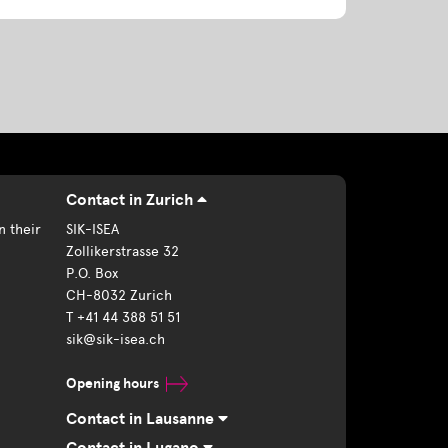
Contact in Zurich
n their
SIK-ISEA
Zollikerstrasse 32
P.O. Box
CH-8032 Zurich
T +41 44 388 51 51
sik@sik-isea.ch
Opening hours
Contact in Lausanne
Contact in Lugano