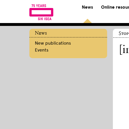
News
Online resou
News
Stop
New publications
[i
Events