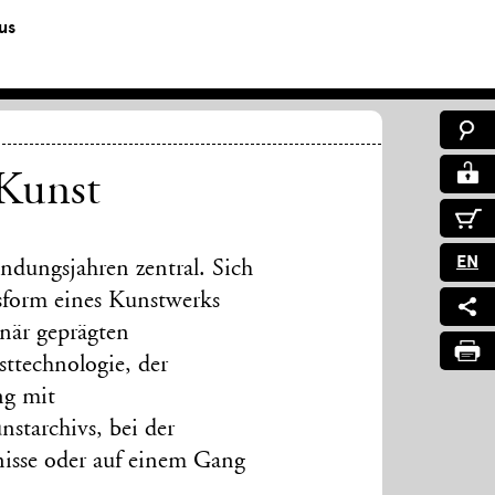
us
 Kunst
EN
ndungsjahren zentral. Sich
sform eines Kunstwerks
inär geprägten
sttechnologie, der
ng mit
starchivs, bei der
nisse oder auf einem Gang