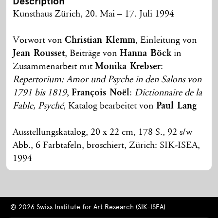
Description
Kunsthaus Zürich, 20. Mai – 17. Juli 1994
Vorwort von
Christian Klemm
, Einleitung von
Jean Rousset
, Beiträge von
Hanna Böck
in
Zusammenarbeit mit
Monika Krebser
:
Repertorium: Amor und Psyche in den Salons von
1791 bis 1819
,
François Noël
:
Dictionnaire de la
Fable, Psyché
, Katalog bearbeitet von
Paul Lang
Ausstellungskatalog, 20 x 22 cm, 178 S., 92 s/w
Abb., 6 Farbtafeln, broschiert, Zürich: SIK-ISEA,
1994
© 2026 Swiss Institute for Art Research (SIK-ISEA)