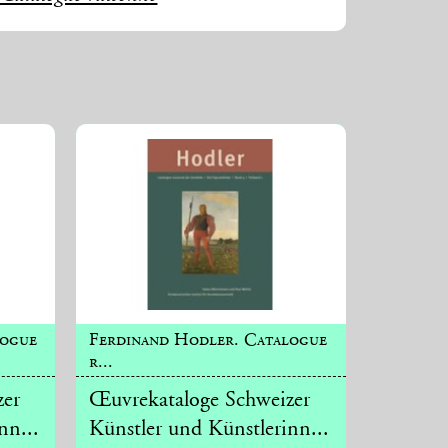
logue
Ferdinand Hodler. Catalogue
r...
zer
Œuvrekataloge Schweizer
nn...
Künstler und Künstlerinn...