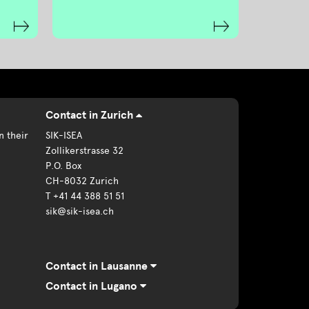
Contact in Zurich
n their
SIK-ISEA
Zollikerstrasse 32
P.O. Box
CH-8032 Zurich
T +41 44 388 51 51
sik@sik-isea.ch
Contact in Lausanne
Contact in Lugano