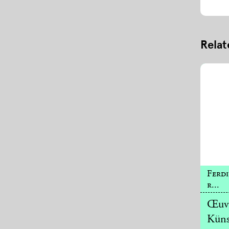
Relat
Ferd
r...
Œuvr
Küns