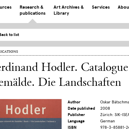
ources
Research &
Art Archives &
Services
Abou
publications
Library
Back to list
ications
rdinand Hodler. Catalogue
emälde. Die Landschaften
Author
Oskar Bätschma
Date published
2008
Publisher
Zürich: SIK-ISE
Language
German
ISBN
978-3-85881-2