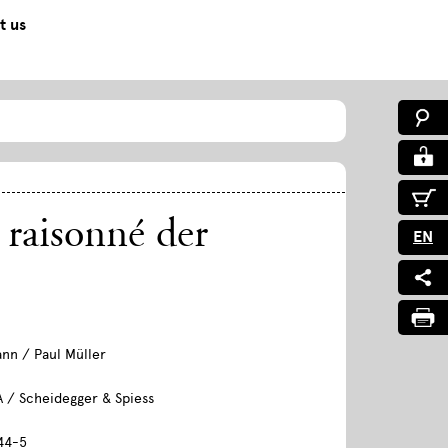
t us
 raisonné der
EN
nn / Paul Müller
A / Scheidegger & Spiess
44-5