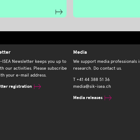
etter
Media
K-ISEA Newsletter keeps you up to
We support media professionals i
th our activities. Please subscribe
research. Do contact us.
th your e-mail address.
T +41 44 388 51 36
ter registration
media@sik-isea.ch
Media releases