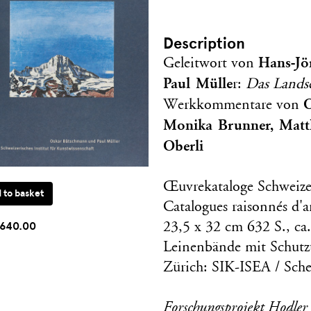
Description
Hans-Jö
Geleitwort von
Paul Mülle
r:
Das Landsc
Werkkommentare von
Monika Brunner, Matth
Oberli
Œuvrekataloge Schweize
Catalogues raisonnés d'ar
640.00
23,5 x 32 cm 632 S., ca.
Leinenbände mit Schutz
Zürich: SIK-ISEA / Sche
Forschungsprojekt Hodler