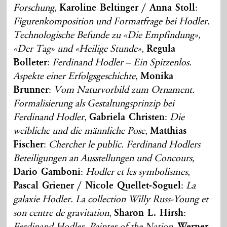
Forschung
,
Karoline Beltinger / Anna Stoll
:
Figurenkomposition und Formatfrage bei Hodler.
Technologische Befunde zu «Die Empfindung»,
«Der Tag» und «Heilige Stunde»
,
Regula
Bolleter
:
Ferdinand Hodler – Ein Spitzenlos.
Aspekte einer Erfolgsgeschichte
,
Monika
Brunner
:
Vom Naturvorbild zum Ornament.
Formalisierung als Gestaltungsprinzip bei
Ferdinand Hodler
,
Gabriela Christen
:
Die
weibliche und die männliche Pose
,
Matthias
Fischer
:
Chercher le public. Ferdinand Hodlers
Beteiligungen an Ausstellungen und Concours
,
Dario Gamboni
:
Hodler et les symbolismes
,
Pascal Griener / Nicole Quellet-Soguel
:
La
galaxie Hodler. La collection Willy Russ-Young et
son centre de gravitation
,
Sharon L. Hirsh
:
Ferdinand Hodler, Painter of the Nation
,
Werner