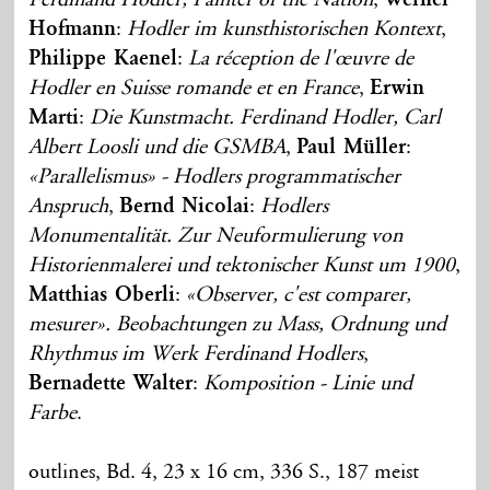
Hofmann
:
Hodler im kunsthistorischen Kontext
,
Philippe Kaenel
:
La réception de l'œuvre de
Hodler en Suisse romande et en France
,
Erwin
Marti
:
Die Kunstmacht. Ferdinand Hodler, Carl
Albert Loosli und die GSMBA
,
Paul Müller
:
«Parallelismus» - Hodlers programmatischer
Anspruch
,
Bernd Nicolai
:
Hodlers
Monumentalität. Zur Neuformulierung von
Historienmalerei und tektonischer Kunst um 1900
,
Matthias Oberli
:
«Observer, c'est comparer,
mesurer». Beobachtungen zu Mass, Ordnung und
Rhythmus im Werk Ferdinand Hodlers
,
Bernadette Walter
:
Komposition - Linie und
Farbe
.
outlines, Bd. 4, 23 x 16 cm, 336 S., 187 meist