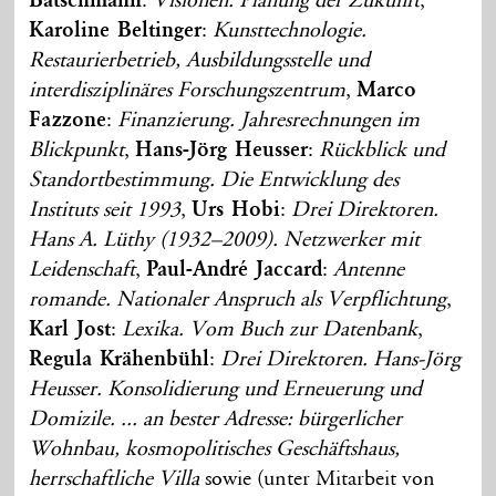
Bätschmann
:
Visionen. Planung der Zukunft
,
Karoline Beltinger
:
Kunsttechnologie.
Restaurierbetrieb, Ausbildungsstelle und
interdisziplinäres Forschungszentrum
,
Marco
Fazzone
:
Finanzierung. Jahresrechnungen im
Blickpunkt
,
Hans-Jörg Heusser
:
Rückblick und
Standortbestimmung. Die Entwicklung des
Instituts seit 1993
,
Urs Hobi
:
Drei Direktoren.
Hans A. Lüthy (1932–2009). Netzwerker mit
Leidenschaft
,
Paul-André Jaccard
:
Antenne
romande. Nationaler Anspruch als Verpflichtung
,
Karl Jost
:
Lexika. Vom Buch zur Datenbank
,
Regula Krähenbühl
:
Drei Direktoren. Hans-Jörg
Heusser. Konsolidierung und Erneuerung und
Domizile. ... an bester Adresse: bürgerlicher
Wohnbau, kosmopolitisches Geschäftshaus,
herrschaftliche Villa
sowie (unter Mitarbeit von