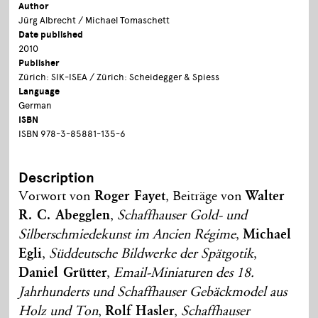
Author
Jürg Albrecht / Michael Tomaschett
Date published
2010
Publisher
Zürich: SIK-ISEA / Zürich: Scheidegger & Spiess
Language
German
ISBN
ISBN 978-3-85881-135-6
Description
Vorwort von
Roger Fayet
, Beiträge von
Walter
R. C. Abegglen
,
Schaffhauser Gold- und
Silberschmiedekunst im Ancien Régime
,
Michael
Egli
,
Süddeutsche Bildwerke der Spätgotik
,
Daniel Grütter
,
Email-Miniaturen des 18.
Jahrhunderts und Schaffhauser Gebäckmodel aus
Holz und Ton
,
Rolf Hasler
,
Schaffhauser