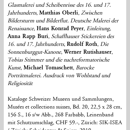
Glasmalerei und Scheibenrisse des 16. und 17.
Jahrhunderts
,
Matthias Oberli
,
Zwischen
Bildersturm und Bilderflut. Deutsche Malerei der
Renaissance
,
Hans Konrad Peyer
,
Einleitung
,
Anna Rapp Buri
,
Schaffhauser Stickereien des
16. und 17. Jahrhunderts
,
Rudolf Roth
,
Die
Sonnenburggut-Kanone
,
Werner Rutishauser
,
Tobias Stimmer und die nachreformatorische
Kunst
,
Michael Tomaschett
,
Barocke
Porträtmalerei. Ausdruck von Wohlstand und
Religiosität
Kataloge Schweizer Museen und Sammlungen,
Musées et collections suisses, Bd. 20, 22,5 x 28 cm,
156 S., 16 s/w Abb., 268 Farbabb, Leinenband
mit Schutzumschlag, CHF 59.-, Zürich: SIK-ISEA