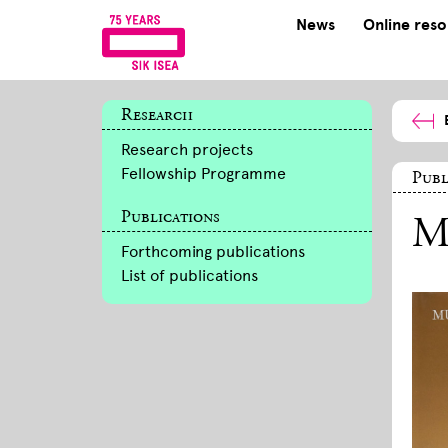
News
Online res
Research
Research projects
Fellowship Programme
Publ
Publications
Mu
Forthcoming publications
List of publications