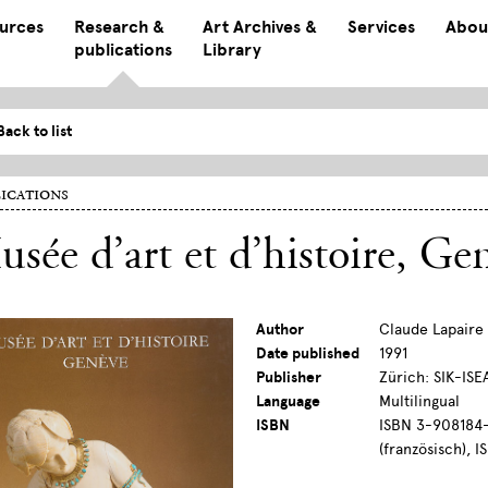
ources
Research &
Art Archives &
Services
Abou
publications
Library
Back to list
ications
sée d’art et d’histoire, Ge
Author
Claude Lapaire
Date published
1991
Publisher
Zürich: SIK-ISE
Language
Multilingual
ISBN
ISBN 3-908184-
(französisch), 