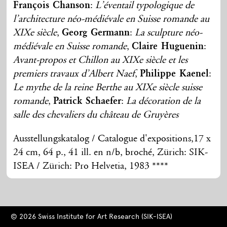
François Chanson
:
L’éventail typologique de
l’architecture néo-médiévale en Suisse romande au
XIXe siècle
,
Georg Germann
:
La sculpture néo-
médiévale en Suisse romande
,
Claire Huguenin
:
Avant-propos et Chillon au XIXe siècle et les
premiers travaux d’Albert Naef
,
Philippe Kaenel
:
Le mythe de la reine Berthe au XIXe siècle suisse
romande
,
Patrick Schaefer
:
La décoration de la
salle des chevaliers du château de Gruyères
Ausstellungskatalog / Catalogue d'expositions,17 x
24 cm, 64 p., 41 ill. en n/b, broché, Zürich: SIK-
ISEA / Zürich: Pro Helvetia, 1983 ****
© 2026 Swiss Institute for Art Research (SIK-ISEA)