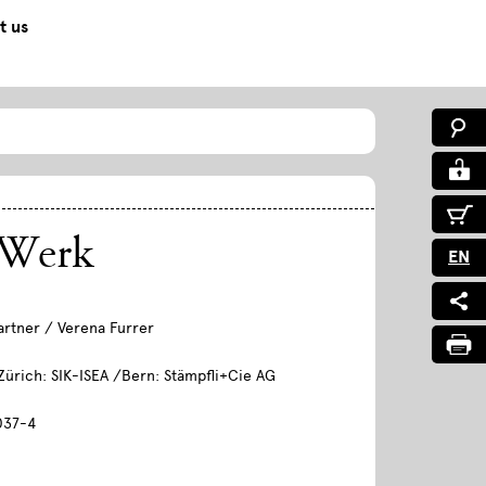
t us
 Werk
EN
rtner / Verena Furrer
Zürich: SIK-ISEA /Bern: Stämpfli+Cie AG
037-4