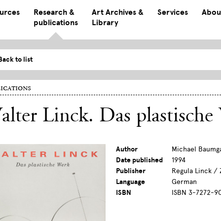
ources
Research &
Art Archives &
Services
Abou
publications
Library
Back to list
ications
lter Linck. Das plastische
Author
Michael Baumga
Date published
1994
Publisher
Regula Linck / 
Language
German
ISBN
ISBN 3-7272-9