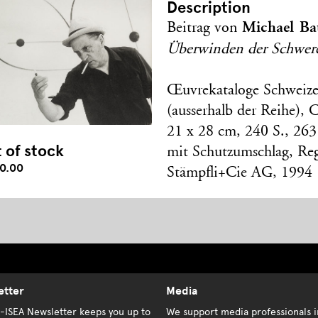
Description
Michael Ba
Beitrag von
Überwinden der Schwer
Œuvrekataloge Schweize
(ausserhalb der Reihe), C
21 x 28 cm, 240 S., 263
 of stock
mit Schutzumschlag, Reg
0.00
Stämpfli+Cie AG, 1994
etter
Media
K-ISEA Newsletter keeps you up to
We support media professionals i