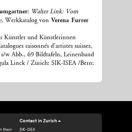
umgartner
:
Walter Link: Vom
Verena Furrer
e,
Werkkatalog von
r Künstler und Künstlerinnen
atalogues raisonnés d'artistes suisses,
 s/w Abb., 69 Bildtafeln, Leinenband
ula Linck / Zürich: SIK-ISEA /Bern:
Contact in Zurich
n their
SIK-ISEA