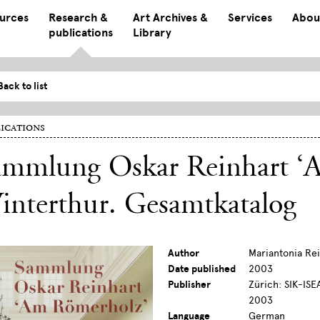
ources
Research &
Art Archives &
Services
Abou
publications
Library
Back to list
ications
ammlung Oskar Reinhart ‘
interthur. Gesamtkatalog
Author
Mariantonia Re
Date published
2003
Publisher
Zürich: SIK-ISE
2003
Language
German