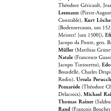
Théodore Géricault, Je
Leemann
(Pierre-August
Kurt Löche
Constable),
[Bodenseeraum, um 152
Ef
Meister? [um 1500]),
Jacopo da Ponte, gen. B
Müller
(Matthias Grünew
Natale
(Francesco Guard
Edo
Jacopo Tintoretto),
Bourdelle, Charles Desp
Ursula Perucchi
Rodin),
Pomarède
(Théodore Cha
Michael Ra
Delacroix),
Thomas Rainer
(Salzbu
Rand
(François Boucher