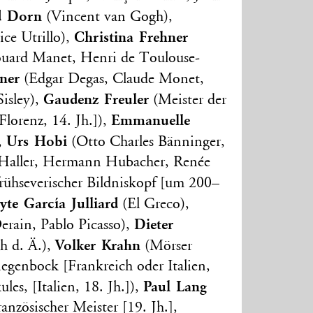
d Dorn
(Vincent van Gogh),
Christina Frehner
ce Utrillo),
uard Manet, Henri de Toulouse-
ner
(Edgar Degas, Claude Monet,
Gaudenz Freuler
Sisley),
(Meister der
Emmanuelle
lorenz, 14. Jh.]),
Urs Hobi
),
(Otto Charles Bänninger,
Haller, Hermann Hubacher, Renée
rühseverischer Bildniskopf [um 200–
te García Julliard
(El Greco),
Dieter
rain, Pablo Picasso),
Volker Krahn
h d. Ä.),
(Mörser
Ziegenbock [Frankreich oder Italien,
Paul Lang
les, [Italien, 18. Jh.]),
anzösischer Meister [19. Jh.],