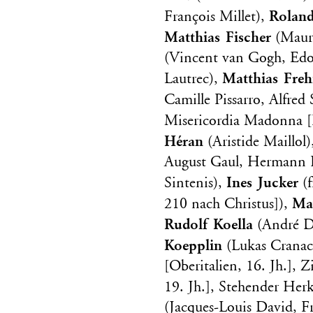
Rolan
François Millet),
Matthias Fischer
(Mauri
(Vincent van Gogh, Edo
Matthias Freh
Lautrec),
Camille Pissarro, Alfred 
Misericordia Madonna [F
Héran
(Aristide Maillol
August Gaul, Hermann 
Ines Jucker
Sintenis),
(f
May
210 nach Christus]),
Rudolf Koella
(André De
Koepplin
(Lukas Cranac
[Oberitalien, 16. Jh.], 
19. Jh.], Stehender Herku
(Jacques-Louis David, Fr