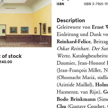
ISBN
ISBN 3-7965-1
Description
Ernst 
Geleitworte von
Einleitung und Dank v
Reinhard-Felice
, Beitr
Oskar Reinhart. Der Samm
 of stock
Werte
, Katalogbearbeit
140.00
Daumier, Jean-Honoré 
(Jean-François Millet, N
(Ohnmacht Mariä, südli
Holm
(Aristide Maillol),
G
Harmensz. van Rijn),
Bodo Brinkmann
(Sim
Chu
(Gustave Courbet, C