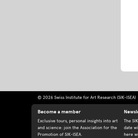
© 2026 Swiss Institute for Art Research (SIK-ISEA)
Become a member
Newsl
Exclusive tours, personal insights into art
The SI
and science: join the Association for the
date wi
Promotion of SIK-ISEA.
here wi