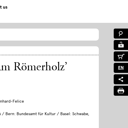
t us
Am Römerholz’
EN
inhard-Felice
A / Bern: Bundesamt für Kultur / Basel: Schwabe,