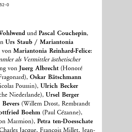
952-0
Wohlwend
Pascal Couchepin
und
,
Urs Staub / Mariantonia
on
Mariantonia Reinhard-Felice
ag von
:
ler als Vermittler ästhetischer
Juerg Albrecht
ung von
(Honoré
Oskar Bätschmann
Fragonard),
Ulrich Becker
icolas Poussin),
Ursel Berger
che Niederlande),
 Bevers
(Willem Drost, Rembrandt
ottfried Boehm
(Paul Cézanne),
Petra ten-Doesschate
on Marmion),
harles Jacque, François Millet, Jean-