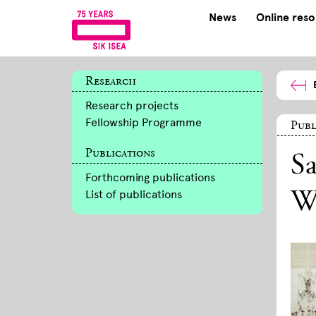
News
Online res
Research
Research projects
Fellowship Programme
Publ
Publications
S
Forthcoming publications
List of publications
W