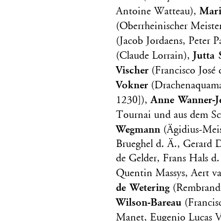
Mari
Antoine Watteau),
(Oberrheinischer Meiste
(Jacob Jordaens, Peter 
Jutta 
(Claude Lorrain),
Vischer
(Francisco José 
Vokner
(Drachenaquaman
Anne Wanner-J
1230]),
Tournai und aus dem Sc
Wegmann
(Ägidius-Meis
Brueghel d. Ä., Gerard 
de Gelder, Frans Hals d.
Quentin Massys, Aert va
de Wetering
(Rembrandt
Wilson-Bareau
(Francis
Manet, Eugenio Lucas V