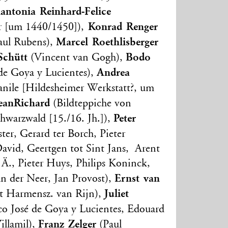
antonia Reinhard-Felice
Konrad Renger
r [um 1440/1450]),
Marcel Roethlisberger
Paul Rubens),
Schütt
Bodo
(Vincent van Gogh),
Andrea
de Goya y Lucientes),
ile [Hildesheimer Werkstatt?, um
eanRichard
(Bildteppiche von
Peter
hwarzwald [15./16. Jh.]),
ter, Gerard ter Borch, Pieter
David, Geertgen tot Sint Jans, Arent
 Ä., Pieter Huys, Philips Koninck,
Ernst van
n der Neer, Jan Provost),
Juliet
 Harmensz. van Rijn),
co José de Goya y Lucientes, Edouard
Franz Zelger
illamil),
(Paul