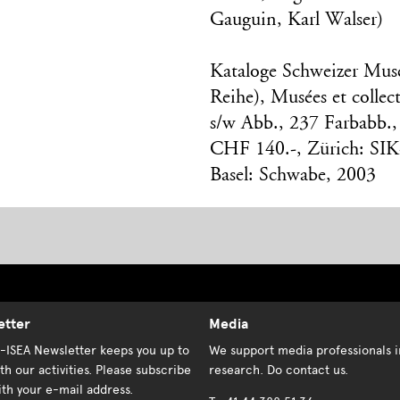
Gauguin, Karl Walser)
Kataloge Schweizer Mus
Reihe), Musées et collec
s/w Abb., 237 Farbabb.
CHF 140.-, Zürich: SIK
Basel: Schwabe, 2003
etter
Media
K-ISEA Newsletter keeps you up to
We support media professionals i
th our activities. Please subscribe
research. Do contact us.
th your e-mail address.