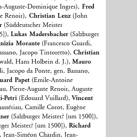
Fred
an-Auguste-Dominique Ingres),
Christian Lenz
e Renoir),
(John
r
(Süddeutscher Meister
Lukas Madersbacher
5]),
(Salzburger
inizia Morante
(Francesco Guardi,
Christian
assano, Jacopo Tintoretto),
Mauro
ald, Hans Holbein d. J.),
i, Jacopo da Ponte, gen. Bassano,
uard Papet
(Emile-Antoine
iau, Pierre-Auguste Renoir, Auguste
-Petri
Vincent
(Edouard Vuillard),
ssériau, Camille Corot, Eugène
iner
(Salzburger Meister? [um 1500]),
Richard
rger Meister? [um 1500]),
, Jean-Siméon Chardin, Jean-