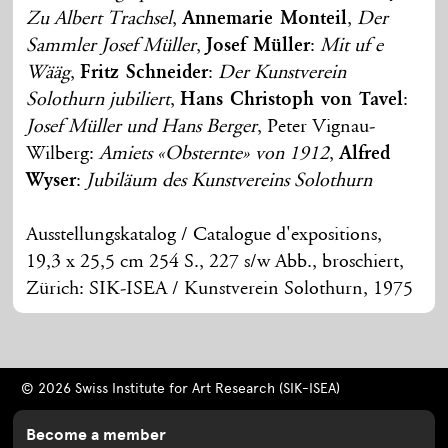
Zu Albert Trachsel
,
Annemarie Monteil
,
Der
Sammler Josef Müller
,
Josef Müller
:
Mit uf e
Wääg
,
Fritz Schneider
:
Der Kunstverein
Solothurn jubiliert
,
Hans Christoph von Tavel
:
Josef Müller und Hans Berger
, Peter Vignau-
Wilberg:
Amiets «Obsternte» von 1912
,
Alfred
Wyser
:
Jubiläum des Kunstvereins Solothurn
Ausstellungskatalog / Catalogue d'expositions,
19,3 x 25,5 cm 254 S., 227 s/w Abb., broschiert,
Zürich: SIK-ISEA / Kunstverein Solothurn, 1975
© 2026 Swiss Institute for Art Research (SIK-ISEA)
Become a member