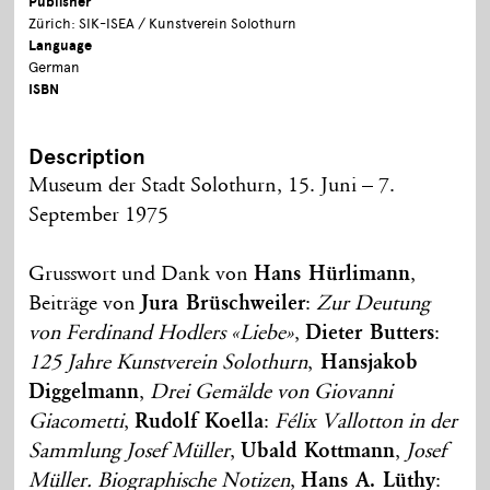
Publisher
Zürich: SIK-ISEA / Kunstverein Solothurn
Language
German
ISBN
Description
Museum der Stadt Solothurn, 15. Juni – 7.
September 1975
Grusswort und Dank von
Hans Hürlimann
,
Beiträge von
Jura Brüschweiler
:
Zur Deutung
von Ferdinand Hodlers «Liebe»
,
Dieter Butters
:
125 Jahre Kunstverein Solothurn
,
Hansjakob
Diggelmann
,
Drei Gemälde von Giovanni
Giacometti
,
Rudolf Koella
:
Félix Vallotton in der
Sammlung Josef Müller
,
Ubald Kottmann
,
Josef
Müller. Biographische Notizen
,
Hans A. Lüthy
: