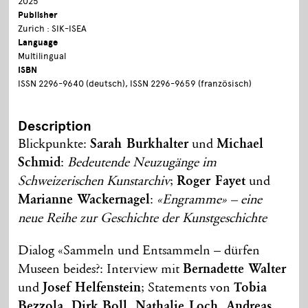
2025
Publisher
Zurich : SIK-ISEA
Language
Multilingual
ISBN
ISSN 2296-9640 (deutsch), ISSN 2296-9659 (französisch)
Description
Blickpunkte:
Sarah Burkhalter
und
Michael
Schmid
:
Bedeutende Neuzugänge im
Schweizerischen Kunstarchiv
;
Roger Fayet
und
Marianne Wackernagel
:
«Engramme» – eine
neue Reihe zur Geschichte der Kunstgeschichte
Dialog «Sammeln und Entsammeln – dürfen
Museen beides?: Interview mit
Bernadette Walter
und
Josef Helfenstein
; Statements von
Tobia
Bezzola, Dirk Boll, Nathalie Loch, Andreas